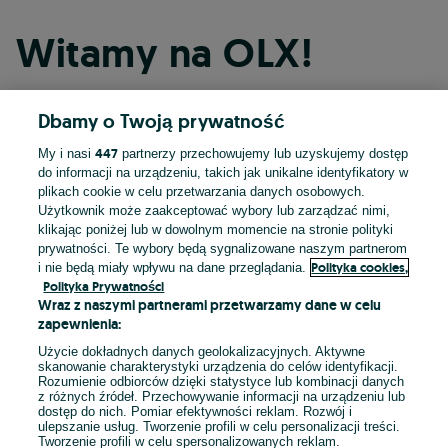
Witamy na OLX!
Dbamy o Twoją prywatność
Kontynuuj przez Facebooka
447
My i nasi
partnerzy przechowujemy lub uzyskujemy dostęp
do informacji na urządzeniu, takich jak unikalne identyfikatory w
Kontynuuj przez konto Apple
plikach cookie w celu przetwarzania danych osobowych.
Użytkownik może zaakceptować wybory lub zarządzać nimi,
klikając poniżej lub w dowolnym momencie na stronie polityki
prywatności. Te wybory będą sygnalizowane naszym partnerom
Kontynuuj przez konto Google
Polityka cookies,
i nie będą miały wpływu na dane przeglądania.
Polityka Prywatności
Wraz z naszymi partnerami przetwarzamy dane w celu
LUB
zapewnienia:
Zaloguj się
Załóż konto
Użycie dokładnych danych geolokalizacyjnych. Aktywne
skanowanie charakterystyki urządzenia do celów identyfikacji.
Rozumienie odbiorców dzięki statystyce lub kombinacji danych
E-mail
z różnych źródeł. Przechowywanie informacji na urządzeniu lub
dostęp do nich. Pomiar efektywności reklam. Rozwój i
ulepszanie usług. Tworzenie profili w celu personalizacji treści.
Tworzenie profili w celu spersonalizowanych reklam.