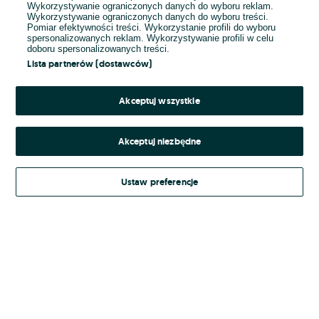
Wykorzystywanie ograniczonych danych do wyboru reklam.
Wykorzystywanie ograniczonych danych do wyboru treści.
Hasło
Pomiar efektywności treści. Wykorzystanie profili do wyboru
spersonalizowanych reklam. Wykorzystywanie profili w celu
doboru spersonalizowanych treści.
Lista partnerów (dostawców)
Nie pamiętasz hasła?
Akceptuj wszystkie
Zaloguj się
Akceptuj niezbędne
Kontynuując za pośrednictwem jednego z dostawców wskazanych powyżej,
Ustaw preferencje
Regulamin serwisu
akceptuję
OLX.pl w jego aktualnym brzmieniu.