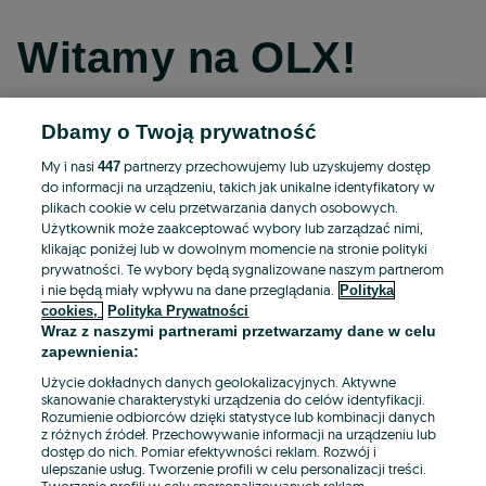
Witamy na OLX!
Dbamy o Twoją prywatność
Kontynuuj przez Facebooka
My i nasi
partnerzy przechowujemy lub uzyskujemy dostęp
447
do informacji na urządzeniu, takich jak unikalne identyfikatory w
Kontynuuj przez konto Apple
plikach cookie w celu przetwarzania danych osobowych.
Użytkownik może zaakceptować wybory lub zarządzać nimi,
klikając poniżej lub w dowolnym momencie na stronie polityki
prywatności. Te wybory będą sygnalizowane naszym partnerom
Kontynuuj przez konto Google
i nie będą miały wpływu na dane przeglądania.
Polityka
cookies,
Polityka Prywatności
Wraz z naszymi partnerami przetwarzamy dane w celu
LUB
zapewnienia:
Zaloguj się
Załóż konto
Użycie dokładnych danych geolokalizacyjnych. Aktywne
skanowanie charakterystyki urządzenia do celów identyfikacji.
Rozumienie odbiorców dzięki statystyce lub kombinacji danych
E-mail
z różnych źródeł. Przechowywanie informacji na urządzeniu lub
dostęp do nich. Pomiar efektywności reklam. Rozwój i
ulepszanie usług. Tworzenie profili w celu personalizacji treści.
Tworzenie profili w celu spersonalizowanych reklam.