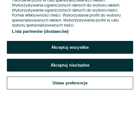
Wykorzystywanie ograniczonych danych do wyboru reklam.
Wykorzystywanie ograniczonych danych do wyboru treści.
Hasło
Pomiar efektywności treści. Wykorzystanie profili do wyboru
spersonalizowanych reklam. Wykorzystywanie profili w celu
doboru spersonalizowanych treści.
Lista partnerów (dostawców)
Nie pamiętasz hasła?
Akceptuj wszystkie
Zaloguj się
Akceptuj niezbędne
Kontynuując za pośrednictwem jednego z dostawców wskazanych powyżej,
akceptuję
OLX.pl w jego aktualnym brzmieniu.
Ustaw preferencje
Regulamin serwisu