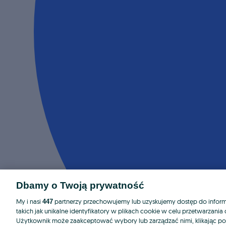
Dbamy o Twoją prywatność
My i nasi
partnerzy przechowujemy lub uzyskujemy dostęp do informa
447
takich jak unikalne identyfikatory w plikach cookie w celu przetwarzan
Użytkownik może zaakceptować wybory lub zarządzać nimi, klikając po