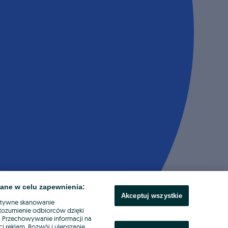
ane w celu zapewnienia:
Akceptuj wszystkie
ktywne skanowanie
. Rozumienie odbiorców dzięki
ł. Przechowywanie informacji na
i reklam. Rozwój i ulepszanie