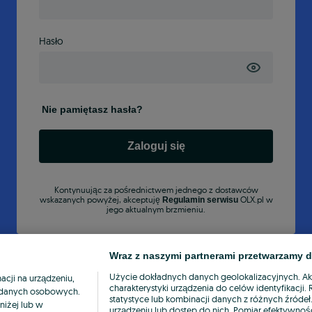
Hasło
Nie pamiętasz hasła?
Zaloguj się
Kontynuując za pośrednictwem jednego z dostawców
wskazanych powyżej, akceptuję
OLX.pl w
Regulamin serwisu
jego aktualnym brzmieniu.
Wraz z naszymi partnerami przetwarzamy d
Użycie dokładnych danych geolokalizacyjnych. A
cji na urządzeniu,
charakterystyki urządzenia do celów identyfikacji
ia danych osobowych.
statystyce lub kombinacji danych z różnych źróde
niżej lub w
urządzeniu lub dostęp do nich. Pomiar efektywnośc