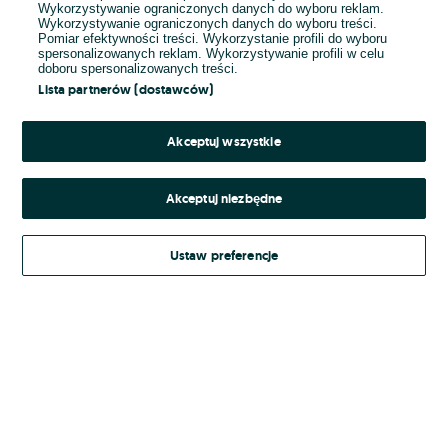
Wykorzystywanie ograniczonych danych do wyboru reklam.
Wykorzystywanie ograniczonych danych do wyboru treści.
Hasło
Pomiar efektywności treści. Wykorzystanie profili do wyboru
spersonalizowanych reklam. Wykorzystywanie profili w celu
doboru spersonalizowanych treści.
Lista partnerów (dostawców)
Nie pamiętasz hasła?
Akceptuj wszystkie
Zaloguj się
Akceptuj niezbędne
Kontynuując za pośrednictwem jednego z dostawców wskazanych powyżej,
Ustaw preferencje
Regulamin serwisu
akceptuję
OLX.pl w jego aktualnym brzmieniu.