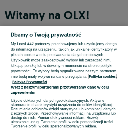
Witamy na OLX!
Dbamy o Twoją prywatność
Kontynuuj przez Facebooka
447
My i nasi
partnerzy przechowujemy lub uzyskujemy dostęp
do informacji na urządzeniu, takich jak unikalne identyfikatory w
Kontynuuj przez konto Apple
plikach cookie w celu przetwarzania danych osobowych.
Użytkownik może zaakceptować wybory lub zarządzać nimi,
klikając poniżej lub w dowolnym momencie na stronie polityki
prywatności. Te wybory będą sygnalizowane naszym partnerom
Kontynuuj przez konto Google
Polityka cookies,
i nie będą miały wpływu na dane przeglądania.
Polityka Prywatności
Wraz z naszymi partnerami przetwarzamy dane w celu
LUB
zapewnienia:
Zaloguj się
Załóż konto
Użycie dokładnych danych geolokalizacyjnych. Aktywne
skanowanie charakterystyki urządzenia do celów identyfikacji.
Rozumienie odbiorców dzięki statystyce lub kombinacji danych
E-mail
z różnych źródeł. Przechowywanie informacji na urządzeniu lub
dostęp do nich. Pomiar efektywności reklam. Rozwój i
ulepszanie usług. Tworzenie profili w celu personalizacji treści.
Tworzenie profili w celu spersonalizowanych reklam.