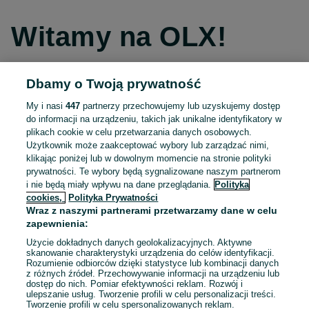
Witamy na OLX!
Dbamy o Twoją prywatność
Kontynuuj przez Facebooka
My i nasi
447
partnerzy przechowujemy lub uzyskujemy dostęp
do informacji na urządzeniu, takich jak unikalne identyfikatory w
Kontynuuj przez konto Apple
plikach cookie w celu przetwarzania danych osobowych.
Użytkownik może zaakceptować wybory lub zarządzać nimi,
klikając poniżej lub w dowolnym momencie na stronie polityki
prywatności. Te wybory będą sygnalizowane naszym partnerom
Kontynuuj przez konto Google
i nie będą miały wpływu na dane przeglądania.
Polityka
cookies,
Polityka Prywatności
Wraz z naszymi partnerami przetwarzamy dane w celu
LUB
zapewnienia:
Zaloguj się
Załóż konto
Użycie dokładnych danych geolokalizacyjnych. Aktywne
skanowanie charakterystyki urządzenia do celów identyfikacji.
Rozumienie odbiorców dzięki statystyce lub kombinacji danych
E-mail
z różnych źródeł. Przechowywanie informacji na urządzeniu lub
dostęp do nich. Pomiar efektywności reklam. Rozwój i
ulepszanie usług. Tworzenie profili w celu personalizacji treści.
Tworzenie profili w celu spersonalizowanych reklam.