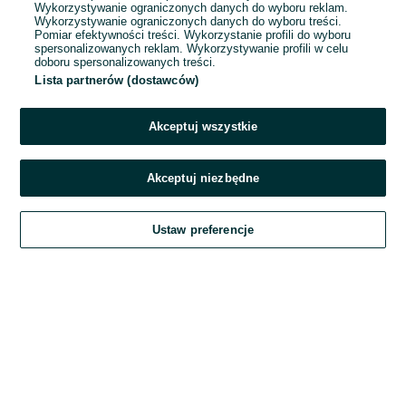
Wykorzystywanie ograniczonych danych do wyboru reklam.
Wykorzystywanie ograniczonych danych do wyboru treści.
Hasło
Pomiar efektywności treści. Wykorzystanie profili do wyboru
spersonalizowanych reklam. Wykorzystywanie profili w celu
doboru spersonalizowanych treści.
Lista partnerów (dostawców)
Nie pamiętasz hasła?
Akceptuj wszystkie
Zaloguj się
Akceptuj niezbędne
Kontynuując za pośrednictwem jednego z dostawców wskazanych powyżej,
Ustaw preferencje
akceptuję
Regulamin serwisu
OLX.pl w jego aktualnym brzmieniu.