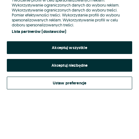
Wykorzystywanie ograniczonych danych do wyboru reklam.
Wykorzystywanie ograniczonych danych do wyboru treści.
Hasło
Pomiar efektywności treści. Wykorzystanie profili do wyboru
spersonalizowanych reklam. Wykorzystywanie profili w celu
doboru spersonalizowanych treści.
Lista partnerów (dostawców)
Nie pamiętasz hasła?
Akceptuj wszystkie
Zaloguj się
Akceptuj niezbędne
Kontynuując za pośrednictwem jednego z dostawców wskazanych powyżej,
akceptuję
Regulamin serwisu
OLX.pl w jego aktualnym brzmieniu.
Ustaw preferencje