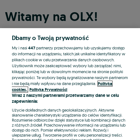
Witamy na OLX!
Dbamy o Twoją prywatność
Kontynuuj przez Facebooka
My i nasi
447
partnerzy przechowujemy lub uzyskujemy dostęp
do informacji na urządzeniu, takich jak unikalne identyfikatory w
Kontynuuj przez konto Apple
plikach cookie w celu przetwarzania danych osobowych.
Użytkownik może zaakceptować wybory lub zarządzać nimi,
klikając poniżej lub w dowolnym momencie na stronie polityki
prywatności. Te wybory będą sygnalizowane naszym partnerom
Kontynuuj przez konto Google
i nie będą miały wpływu na dane przeglądania.
Polityka
cookies,
Polityka Prywatności
Wraz z naszymi partnerami przetwarzamy dane w celu
LUB
zapewnienia:
Zaloguj się
Załóż konto
Użycie dokładnych danych geolokalizacyjnych. Aktywne
skanowanie charakterystyki urządzenia do celów identyfikacji.
Rozumienie odbiorców dzięki statystyce lub kombinacji danych
E-mail
z różnych źródeł. Przechowywanie informacji na urządzeniu lub
dostęp do nich. Pomiar efektywności reklam. Rozwój i
ulepszanie usług. Tworzenie profili w celu personalizacji treści.
Tworzenie profili w celu spersonalizowanych reklam.