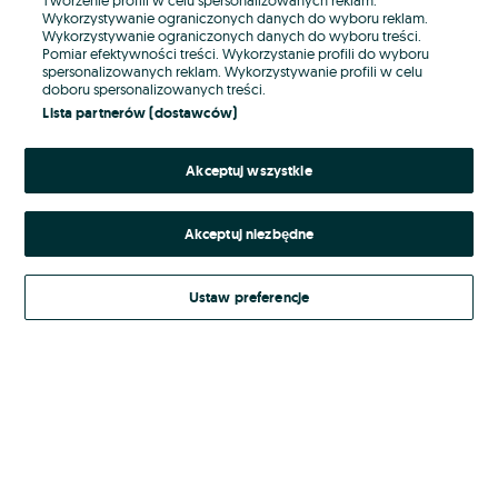
Wykorzystywanie ograniczonych danych do wyboru reklam.
Wykorzystywanie ograniczonych danych do wyboru treści.
Hasło
Pomiar efektywności treści. Wykorzystanie profili do wyboru
spersonalizowanych reklam. Wykorzystywanie profili w celu
doboru spersonalizowanych treści.
Lista partnerów (dostawców)
Nie pamiętasz hasła?
Akceptuj wszystkie
Zaloguj się
Akceptuj niezbędne
Kontynuując za pośrednictwem jednego z dostawców wskazanych powyżej,
akceptuję
Regulamin serwisu
OLX.pl w jego aktualnym brzmieniu.
Ustaw preferencje