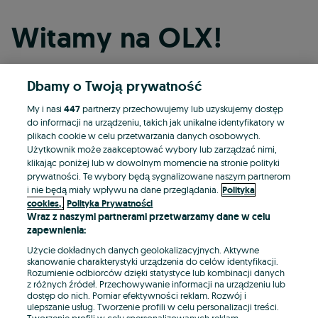
Witamy na OLX!
Dbamy o Twoją prywatność
Kontynuuj przez Facebooka
My i nasi
447
partnerzy przechowujemy lub uzyskujemy dostęp
do informacji na urządzeniu, takich jak unikalne identyfikatory w
Kontynuuj przez konto Apple
plikach cookie w celu przetwarzania danych osobowych.
Użytkownik może zaakceptować wybory lub zarządzać nimi,
klikając poniżej lub w dowolnym momencie na stronie polityki
prywatności. Te wybory będą sygnalizowane naszym partnerom
Kontynuuj przez konto Google
i nie będą miały wpływu na dane przeglądania.
Polityka
cookies,
Polityka Prywatności
Wraz z naszymi partnerami przetwarzamy dane w celu
LUB
zapewnienia:
Zaloguj się
Załóż konto
Użycie dokładnych danych geolokalizacyjnych. Aktywne
skanowanie charakterystyki urządzenia do celów identyfikacji.
Rozumienie odbiorców dzięki statystyce lub kombinacji danych
E-mail
z różnych źródeł. Przechowywanie informacji na urządzeniu lub
dostęp do nich. Pomiar efektywności reklam. Rozwój i
ulepszanie usług. Tworzenie profili w celu personalizacji treści.
Tworzenie profili w celu spersonalizowanych reklam.