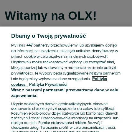
Witamy na OLX!
Dbamy o Twoją prywatność
Kontynuuj przez Facebooka
My i nasi
partnerzy przechowujemy lub uzyskujemy dostęp
447
do informacji na urządzeniu, takich jak unikalne identyfikatory w
Kontynuuj przez konto Apple
plikach cookie w celu przetwarzania danych osobowych.
Użytkownik może zaakceptować wybory lub zarządzać nimi,
klikając poniżej lub w dowolnym momencie na stronie polityki
prywatności. Te wybory będą sygnalizowane naszym partnerom
Kontynuuj przez konto Google
i nie będą miały wpływu na dane przeglądania.
Polityka
cookies,
Polityka Prywatności
Wraz z naszymi partnerami przetwarzamy dane w celu
LUB
zapewnienia:
Zaloguj się
Załóż konto
Użycie dokładnych danych geolokalizacyjnych. Aktywne
skanowanie charakterystyki urządzenia do celów identyfikacji.
Rozumienie odbiorców dzięki statystyce lub kombinacji danych
E-mail
z różnych źródeł. Przechowywanie informacji na urządzeniu lub
dostęp do nich. Pomiar efektywności reklam. Rozwój i
ulepszanie usług. Tworzenie profili w celu personalizacji treści.
Tworzenie profili w celu spersonalizowanych reklam.