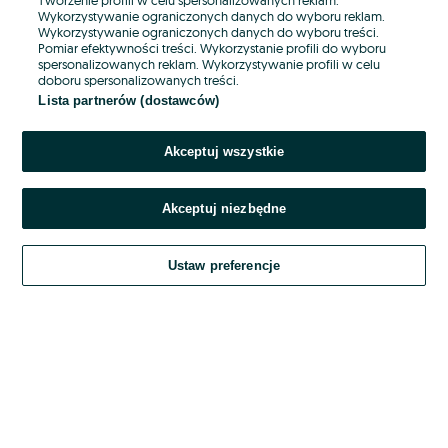
Wykorzystywanie ograniczonych danych do wyboru reklam.
Wykorzystywanie ograniczonych danych do wyboru treści.
Hasło
Pomiar efektywności treści. Wykorzystanie profili do wyboru
spersonalizowanych reklam. Wykorzystywanie profili w celu
doboru spersonalizowanych treści.
Lista partnerów (dostawców)
Nie pamiętasz hasła?
Akceptuj wszystkie
Zaloguj się
Akceptuj niezbędne
Kontynuując za pośrednictwem jednego z dostawców wskazanych powyżej,
akceptuję
OLX.pl w jego aktualnym brzmieniu.
Ustaw preferencje
Regulamin serwisu