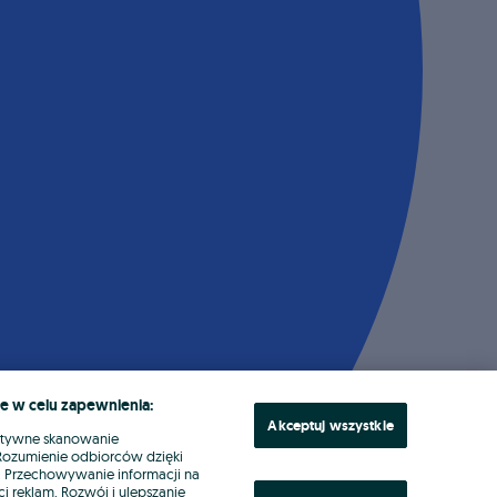
e w celu zapewnienia:
Akceptuj wszystkie
ktywne skanowanie
. Rozumienie odbiorców dzięki
ł. Przechowywanie informacji na
i reklam. Rozwój i ulepszanie