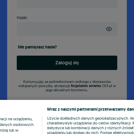
Hasło
Nie pamiętasz hasła?
Zaloguj się
Kontynuując za pośrednictwem jednego z dostawców
wskazanych powyżej, akceptuję
Regulamin serwisu
OLX.pl w
jego aktualnym brzmieniu.
Wraz z naszymi partnerami przetwarzamy dan
Użycie dokładnych danych geolokalizacyjnych. A
cji na urządzeniu,
charakterystyki urządzenia do celów identyfikacji
ia danych osobowych.
statystyce lub kombinacji danych z różnych źróde
niżej lub w
urządzeniu lub dostęp do nich. Pomiar efektywnośc