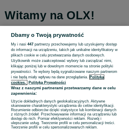
Witamy na OLX!
Dbamy o Twoją prywatność
Kontynuuj przez Facebooka
My i nasi
447
partnerzy przechowujemy lub uzyskujemy dostęp
do informacji na urządzeniu, takich jak unikalne identyfikatory w
Kontynuuj przez konto Apple
plikach cookie w celu przetwarzania danych osobowych.
Użytkownik może zaakceptować wybory lub zarządzać nimi,
klikając poniżej lub w dowolnym momencie na stronie polityki
prywatności. Te wybory będą sygnalizowane naszym partnerom
Kontynuuj przez konto Google
i nie będą miały wpływu na dane przeglądania.
Polityka
cookies,
Polityka Prywatności
Wraz z naszymi partnerami przetwarzamy dane w celu
LUB
zapewnienia:
Zaloguj się
Załóż konto
Użycie dokładnych danych geolokalizacyjnych. Aktywne
skanowanie charakterystyki urządzenia do celów identyfikacji.
Rozumienie odbiorców dzięki statystyce lub kombinacji danych
E-mail
z różnych źródeł. Przechowywanie informacji na urządzeniu lub
dostęp do nich. Pomiar efektywności reklam. Rozwój i
ulepszanie usług. Tworzenie profili w celu personalizacji treści.
Tworzenie profili w celu spersonalizowanych reklam.