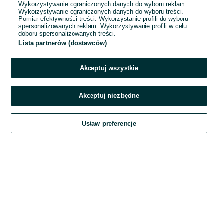
Wykorzystywanie ograniczonych danych do wyboru reklam.
Wykorzystywanie ograniczonych danych do wyboru treści.
Hasło
Pomiar efektywności treści. Wykorzystanie profili do wyboru
spersonalizowanych reklam. Wykorzystywanie profili w celu
doboru spersonalizowanych treści.
Lista partnerów (dostawców)
Nie pamiętasz hasła?
Akceptuj wszystkie
Zaloguj się
Akceptuj niezbędne
Kontynuując za pośrednictwem jednego z dostawców wskazanych powyżej,
Ustaw preferencje
akceptuję
Regulamin serwisu
OLX.pl w jego aktualnym brzmieniu.