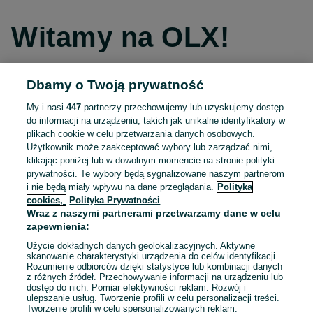
Witamy na OLX!
Dbamy o Twoją prywatność
Kontynuuj przez Facebooka
My i nasi
447
partnerzy przechowujemy lub uzyskujemy dostęp
do informacji na urządzeniu, takich jak unikalne identyfikatory w
Kontynuuj przez konto Apple
plikach cookie w celu przetwarzania danych osobowych.
Użytkownik może zaakceptować wybory lub zarządzać nimi,
klikając poniżej lub w dowolnym momencie na stronie polityki
prywatności. Te wybory będą sygnalizowane naszym partnerom
Kontynuuj przez konto Google
i nie będą miały wpływu na dane przeglądania.
Polityka
cookies,
Polityka Prywatności
Wraz z naszymi partnerami przetwarzamy dane w celu
LUB
zapewnienia:
Zaloguj się
Załóż konto
Użycie dokładnych danych geolokalizacyjnych. Aktywne
skanowanie charakterystyki urządzenia do celów identyfikacji.
Rozumienie odbiorców dzięki statystyce lub kombinacji danych
E-mail
z różnych źródeł. Przechowywanie informacji na urządzeniu lub
dostęp do nich. Pomiar efektywności reklam. Rozwój i
ulepszanie usług. Tworzenie profili w celu personalizacji treści.
Tworzenie profili w celu spersonalizowanych reklam.