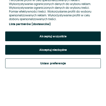
Wykorzystywanie ograniczonych danych do wyboru reklam.
Wykorzystywanie ograniczonych danych do wyboru treści.
Hasło
Pomiar efektywności treści. Wykorzystanie profili do wyboru
spersonalizowanych reklam. Wykorzystywanie profili w celu
doboru spersonalizowanych treści.
Lista partnerów (dostawców)
Nie pamiętasz hasła?
Akceptuj wszystkie
Zaloguj się
Akceptuj niezbędne
Kontynuując za pośrednictwem jednego z dostawców wskazanych powyżej,
akceptuję
Regulamin serwisu
OLX.pl w jego aktualnym brzmieniu.
Ustaw preferencje