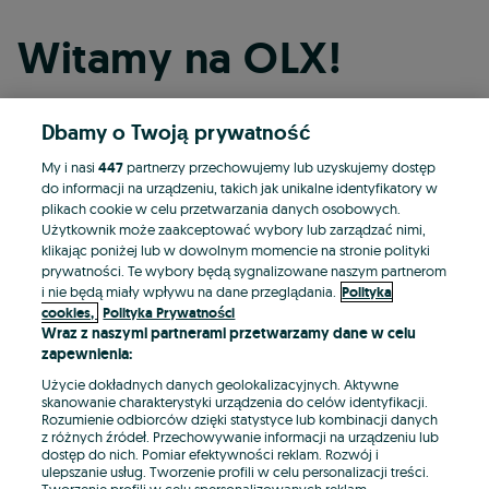
Witamy na OLX!
Dbamy o Twoją prywatność
Kontynuuj przez Facebooka
My i nasi
447
partnerzy przechowujemy lub uzyskujemy dostęp
do informacji na urządzeniu, takich jak unikalne identyfikatory w
Kontynuuj przez konto Apple
plikach cookie w celu przetwarzania danych osobowych.
Użytkownik może zaakceptować wybory lub zarządzać nimi,
klikając poniżej lub w dowolnym momencie na stronie polityki
prywatności. Te wybory będą sygnalizowane naszym partnerom
Kontynuuj przez konto Google
i nie będą miały wpływu na dane przeglądania.
Polityka
cookies,
Polityka Prywatności
Wraz z naszymi partnerami przetwarzamy dane w celu
LUB
zapewnienia:
Zaloguj się
Załóż konto
Użycie dokładnych danych geolokalizacyjnych. Aktywne
skanowanie charakterystyki urządzenia do celów identyfikacji.
Rozumienie odbiorców dzięki statystyce lub kombinacji danych
E-mail
z różnych źródeł. Przechowywanie informacji na urządzeniu lub
dostęp do nich. Pomiar efektywności reklam. Rozwój i
ulepszanie usług. Tworzenie profili w celu personalizacji treści.
Tworzenie profili w celu spersonalizowanych reklam.