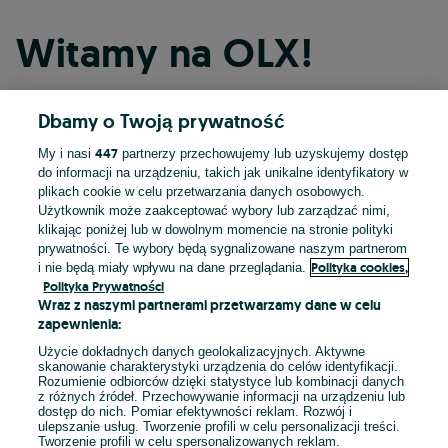
Witamy na OLX!
Dbamy o Twoją prywatność
Kontynuuj przez Facebooka
447
My i nasi
partnerzy przechowujemy lub uzyskujemy dostęp
do informacji na urządzeniu, takich jak unikalne identyfikatory w
Kontynuuj przez konto Apple
plikach cookie w celu przetwarzania danych osobowych.
Użytkownik może zaakceptować wybory lub zarządzać nimi,
klikając poniżej lub w dowolnym momencie na stronie polityki
prywatności. Te wybory będą sygnalizowane naszym partnerom
Kontynuuj przez konto Google
Polityka cookies,
i nie będą miały wpływu na dane przeglądania.
Polityka Prywatności
Wraz z naszymi partnerami przetwarzamy dane w celu
LUB
zapewnienia:
Zaloguj się
Załóż konto
Użycie dokładnych danych geolokalizacyjnych. Aktywne
skanowanie charakterystyki urządzenia do celów identyfikacji.
Rozumienie odbiorców dzięki statystyce lub kombinacji danych
E-mail
z różnych źródeł. Przechowywanie informacji na urządzeniu lub
dostęp do nich. Pomiar efektywności reklam. Rozwój i
ulepszanie usług. Tworzenie profili w celu personalizacji treści.
Tworzenie profili w celu spersonalizowanych reklam.