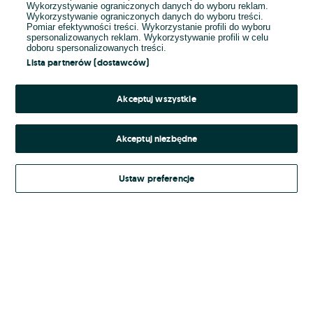
Wykorzystywanie ograniczonych danych do wyboru reklam.
Wykorzystywanie ograniczonych danych do wyboru treści.
Hasło
Pomiar efektywności treści. Wykorzystanie profili do wyboru
spersonalizowanych reklam. Wykorzystywanie profili w celu
doboru spersonalizowanych treści.
Lista partnerów (dostawców)
Nie pamiętasz hasła?
Akceptuj wszystkie
Zaloguj się
Akceptuj niezbędne
Kontynuując za pośrednictwem jednego z dostawców wskazanych powyżej,
Ustaw preferencje
Regulamin serwisu
akceptuję
OLX.pl w jego aktualnym brzmieniu.