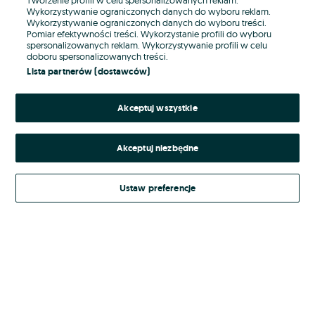
Wykorzystywanie ograniczonych danych do wyboru reklam.
Wykorzystywanie ograniczonych danych do wyboru treści.
Hasło
Pomiar efektywności treści. Wykorzystanie profili do wyboru
spersonalizowanych reklam. Wykorzystywanie profili w celu
doboru spersonalizowanych treści.
Lista partnerów (dostawców)
Nie pamiętasz hasła?
Akceptuj wszystkie
Zaloguj się
Akceptuj niezbędne
Kontynuując za pośrednictwem jednego z dostawców wskazanych powyżej,
akceptuję
Regulamin serwisu
OLX.pl w jego aktualnym brzmieniu.
Ustaw preferencje