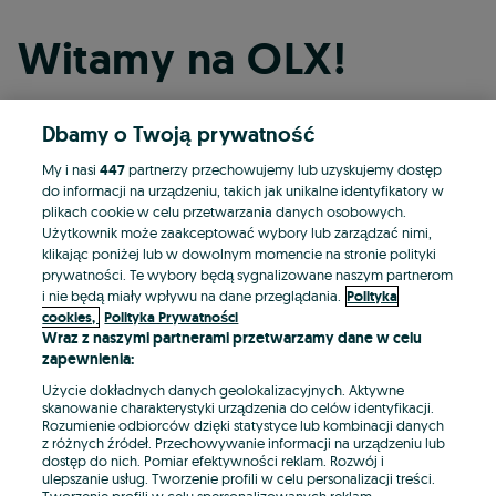
Witamy na OLX!
Dbamy o Twoją prywatność
Kontynuuj przez Facebooka
My i nasi
447
partnerzy przechowujemy lub uzyskujemy dostęp
do informacji na urządzeniu, takich jak unikalne identyfikatory w
Kontynuuj przez konto Apple
plikach cookie w celu przetwarzania danych osobowych.
Użytkownik może zaakceptować wybory lub zarządzać nimi,
klikając poniżej lub w dowolnym momencie na stronie polityki
prywatności. Te wybory będą sygnalizowane naszym partnerom
Kontynuuj przez konto Google
i nie będą miały wpływu na dane przeglądania.
Polityka
cookies,
Polityka Prywatności
Wraz z naszymi partnerami przetwarzamy dane w celu
LUB
zapewnienia:
Zaloguj się
Załóż konto
Użycie dokładnych danych geolokalizacyjnych. Aktywne
skanowanie charakterystyki urządzenia do celów identyfikacji.
Rozumienie odbiorców dzięki statystyce lub kombinacji danych
E-mail
z różnych źródeł. Przechowywanie informacji na urządzeniu lub
dostęp do nich. Pomiar efektywności reklam. Rozwój i
ulepszanie usług. Tworzenie profili w celu personalizacji treści.
Tworzenie profili w celu spersonalizowanych reklam.