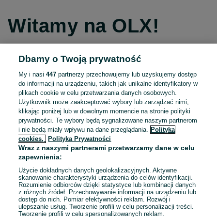
Witamy na OLX!
Dbamy o Twoją prywatność
Kontynuuj przez Facebooka
My i nasi
447
partnerzy przechowujemy lub uzyskujemy dostęp
do informacji na urządzeniu, takich jak unikalne identyfikatory w
Kontynuuj przez konto Apple
plikach cookie w celu przetwarzania danych osobowych.
Użytkownik może zaakceptować wybory lub zarządzać nimi,
klikając poniżej lub w dowolnym momencie na stronie polityki
prywatności. Te wybory będą sygnalizowane naszym partnerom
Kontynuuj przez konto Google
i nie będą miały wpływu na dane przeglądania.
Polityka
cookies,
Polityka Prywatności
Wraz z naszymi partnerami przetwarzamy dane w celu
LUB
zapewnienia:
Zaloguj się
Załóż konto
Użycie dokładnych danych geolokalizacyjnych. Aktywne
skanowanie charakterystyki urządzenia do celów identyfikacji.
Rozumienie odbiorców dzięki statystyce lub kombinacji danych
E-mail
z różnych źródeł. Przechowywanie informacji na urządzeniu lub
dostęp do nich. Pomiar efektywności reklam. Rozwój i
ulepszanie usług. Tworzenie profili w celu personalizacji treści.
Tworzenie profili w celu spersonalizowanych reklam.