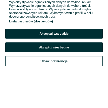
Wykorzystywanie ograniczonych danych do wyboru reklam.
Wykorzystywanie ograniczonych danych do wyboru treści.
Hasło
Pomiar efektywności treści. Wykorzystanie profili do wyboru
spersonalizowanych reklam. Wykorzystywanie profili w celu
doboru spersonalizowanych treści.
Lista partnerów (dostawców)
Nie pamiętasz hasła?
Akceptuj wszystkie
Zaloguj się
Akceptuj niezbędne
Kontynuując za pośrednictwem jednego z dostawców wskazanych powyżej,
Ustaw preferencje
akceptuję
Regulamin serwisu
OLX.pl w jego aktualnym brzmieniu.