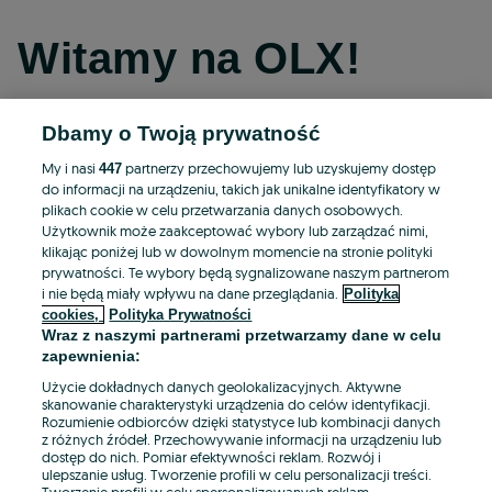
Witamy na OLX!
Dbamy o Twoją prywatność
Kontynuuj przez Facebooka
My i nasi
partnerzy przechowujemy lub uzyskujemy dostęp
447
do informacji na urządzeniu, takich jak unikalne identyfikatory w
Kontynuuj przez konto Apple
plikach cookie w celu przetwarzania danych osobowych.
Użytkownik może zaakceptować wybory lub zarządzać nimi,
klikając poniżej lub w dowolnym momencie na stronie polityki
prywatności. Te wybory będą sygnalizowane naszym partnerom
Kontynuuj przez konto Google
i nie będą miały wpływu na dane przeglądania.
Polityka
cookies,
Polityka Prywatności
Wraz z naszymi partnerami przetwarzamy dane w celu
LUB
zapewnienia:
Zaloguj się
Załóż konto
Użycie dokładnych danych geolokalizacyjnych. Aktywne
skanowanie charakterystyki urządzenia do celów identyfikacji.
Rozumienie odbiorców dzięki statystyce lub kombinacji danych
E-mail
z różnych źródeł. Przechowywanie informacji na urządzeniu lub
dostęp do nich. Pomiar efektywności reklam. Rozwój i
ulepszanie usług. Tworzenie profili w celu personalizacji treści.
Tworzenie profili w celu spersonalizowanych reklam.