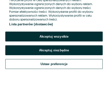
Wykorzystywanie ograniczonych danych do wyboru reklam.
Wykorzystywanie ograniczonych danych do wyboru treści.
Hasło
Pomiar efektywności treści. Wykorzystanie profili do wyboru
spersonalizowanych reklam. Wykorzystywanie profili w celu
doboru spersonalizowanych treści.
Lista partnerów (dostawców)
Nie pamiętasz hasła?
Akceptuj wszystkie
Zaloguj się
Akceptuj niezbędne
Kontynuując za pośrednictwem jednego z dostawców wskazanych powyżej,
akceptuję
OLX.pl w jego aktualnym brzmieniu.
Ustaw preferencje
Regulamin serwisu