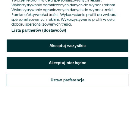
Wykorzystywanie ograniczonych danych do wyboru reklam.
Wykorzystywanie ograniczonych danych do wyboru treści.
Hasło
Pomiar efektywności treści. Wykorzystanie profili do wyboru
spersonalizowanych reklam. Wykorzystywanie profili w celu
doboru spersonalizowanych treści.
Lista partnerów (dostawców)
Nie pamiętasz hasła?
Akceptuj wszystkie
Zaloguj się
Akceptuj niezbędne
Kontynuując za pośrednictwem jednego z dostawców wskazanych powyżej,
akceptuję
OLX.pl w jego aktualnym brzmieniu.
Ustaw preferencje
Regulamin serwisu