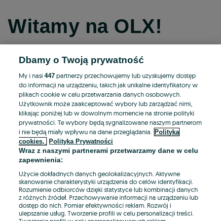
Witamy na OLX!
Dbamy o Twoją prywatność
Kontynuuj przez Facebooka
My i nasi
partnerzy przechowujemy lub uzyskujemy dostęp
447
do informacji na urządzeniu, takich jak unikalne identyfikatory w
Kontynuuj przez konto Apple
plikach cookie w celu przetwarzania danych osobowych.
Użytkownik może zaakceptować wybory lub zarządzać nimi,
klikając poniżej lub w dowolnym momencie na stronie polityki
prywatności. Te wybory będą sygnalizowane naszym partnerom
Kontynuuj przez konto Google
i nie będą miały wpływu na dane przeglądania.
Polityka
cookies,
Polityka Prywatności
Wraz z naszymi partnerami przetwarzamy dane w celu
LUB
zapewnienia:
Zaloguj się
Załóż konto
Użycie dokładnych danych geolokalizacyjnych. Aktywne
skanowanie charakterystyki urządzenia do celów identyfikacji.
Rozumienie odbiorców dzięki statystyce lub kombinacji danych
E-mail
z różnych źródeł. Przechowywanie informacji na urządzeniu lub
dostęp do nich. Pomiar efektywności reklam. Rozwój i
ulepszanie usług. Tworzenie profili w celu personalizacji treści.
Tworzenie profili w celu spersonalizowanych reklam.