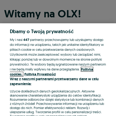
Witamy na OLX!
Dbamy o Twoją prywatność
Kontynuuj przez Facebooka
My i nasi
447
partnerzy przechowujemy lub uzyskujemy dostęp
do informacji na urządzeniu, takich jak unikalne identyfikatory w
Kontynuuj przez konto Apple
plikach cookie w celu przetwarzania danych osobowych.
Użytkownik może zaakceptować wybory lub zarządzać nimi,
klikając poniżej lub w dowolnym momencie na stronie polityki
prywatności. Te wybory będą sygnalizowane naszym partnerom
Kontynuuj przez konto Google
i nie będą miały wpływu na dane przeglądania.
Polityka
cookies,
Polityka Prywatności
Wraz z naszymi partnerami przetwarzamy dane w celu
LUB
zapewnienia:
Zaloguj się
Załóż konto
Użycie dokładnych danych geolokalizacyjnych. Aktywne
skanowanie charakterystyki urządzenia do celów identyfikacji.
Rozumienie odbiorców dzięki statystyce lub kombinacji danych
E-mail
z różnych źródeł. Przechowywanie informacji na urządzeniu lub
dostęp do nich. Pomiar efektywności reklam. Rozwój i
ulepszanie usług. Tworzenie profili w celu personalizacji treści.
Tworzenie profili w celu spersonalizowanych reklam.