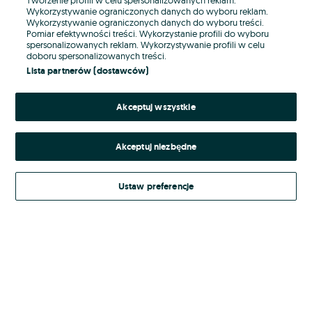
Wykorzystywanie ograniczonych danych do wyboru reklam.
Wykorzystywanie ograniczonych danych do wyboru treści.
Hasło
Pomiar efektywności treści. Wykorzystanie profili do wyboru
spersonalizowanych reklam. Wykorzystywanie profili w celu
doboru spersonalizowanych treści.
Lista partnerów (dostawców)
Nie pamiętasz hasła?
Akceptuj wszystkie
Zaloguj się
Akceptuj niezbędne
Kontynuując za pośrednictwem jednego z dostawców wskazanych powyżej,
akceptuję
Regulamin serwisu
OLX.pl w jego aktualnym brzmieniu.
Ustaw preferencje