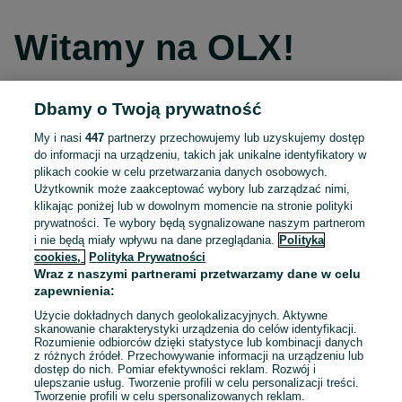
Witamy na OLX!
Dbamy o Twoją prywatność
Kontynuuj przez Facebooka
My i nasi
447
partnerzy przechowujemy lub uzyskujemy dostęp
do informacji na urządzeniu, takich jak unikalne identyfikatory w
Kontynuuj przez konto Apple
plikach cookie w celu przetwarzania danych osobowych.
Użytkownik może zaakceptować wybory lub zarządzać nimi,
klikając poniżej lub w dowolnym momencie na stronie polityki
prywatności. Te wybory będą sygnalizowane naszym partnerom
Kontynuuj przez konto Google
i nie będą miały wpływu na dane przeglądania.
Polityka
cookies,
Polityka Prywatności
Wraz z naszymi partnerami przetwarzamy dane w celu
LUB
zapewnienia:
Zaloguj się
Załóż konto
Użycie dokładnych danych geolokalizacyjnych. Aktywne
skanowanie charakterystyki urządzenia do celów identyfikacji.
Rozumienie odbiorców dzięki statystyce lub kombinacji danych
E-mail
z różnych źródeł. Przechowywanie informacji na urządzeniu lub
dostęp do nich. Pomiar efektywności reklam. Rozwój i
ulepszanie usług. Tworzenie profili w celu personalizacji treści.
Tworzenie profili w celu spersonalizowanych reklam.