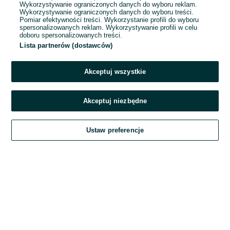
Wykorzystywanie ograniczonych danych do wyboru reklam.
Wykorzystywanie ograniczonych danych do wyboru treści.
Hasło
Pomiar efektywności treści. Wykorzystanie profili do wyboru
spersonalizowanych reklam. Wykorzystywanie profili w celu
doboru spersonalizowanych treści.
Lista partnerów (dostawców)
Nie pamiętasz hasła?
Akceptuj wszystkie
Zaloguj się
Akceptuj niezbędne
Kontynuując za pośrednictwem jednego z dostawców wskazanych powyżej,
Ustaw preferencje
akceptuję
Regulamin serwisu
OLX.pl w jego aktualnym brzmieniu.