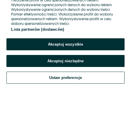
Wykorzystywanie ograniczonych danych do wyboru reklam.
Wykorzystywanie ograniczonych danych do wyboru treści.
Hasło
Pomiar efektywności treści. Wykorzystanie profili do wyboru
spersonalizowanych reklam. Wykorzystywanie profili w celu
doboru spersonalizowanych treści.
Lista partnerów (dostawców)
Nie pamiętasz hasła?
Akceptuj wszystkie
Zaloguj się
Akceptuj niezbędne
Kontynuując za pośrednictwem jednego z dostawców wskazanych powyżej,
akceptuję
OLX.pl w jego aktualnym brzmieniu.
Ustaw preferencje
Regulamin serwisu