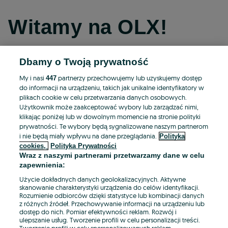
Witamy na OLX!
Dbamy o Twoją prywatność
Kontynuuj przez Facebooka
My i nasi
partnerzy przechowujemy lub uzyskujemy dostęp
447
do informacji na urządzeniu, takich jak unikalne identyfikatory w
Kontynuuj przez konto Apple
plikach cookie w celu przetwarzania danych osobowych.
Użytkownik może zaakceptować wybory lub zarządzać nimi,
klikając poniżej lub w dowolnym momencie na stronie polityki
prywatności. Te wybory będą sygnalizowane naszym partnerom
Kontynuuj przez konto Google
i nie będą miały wpływu na dane przeglądania.
Polityka
cookies,
Polityka Prywatności
Wraz z naszymi partnerami przetwarzamy dane w celu
LUB
zapewnienia:
Zaloguj się
Załóż konto
Użycie dokładnych danych geolokalizacyjnych. Aktywne
skanowanie charakterystyki urządzenia do celów identyfikacji.
Rozumienie odbiorców dzięki statystyce lub kombinacji danych
E-mail
z różnych źródeł. Przechowywanie informacji na urządzeniu lub
dostęp do nich. Pomiar efektywności reklam. Rozwój i
ulepszanie usług. Tworzenie profili w celu personalizacji treści.
Tworzenie profili w celu spersonalizowanych reklam.