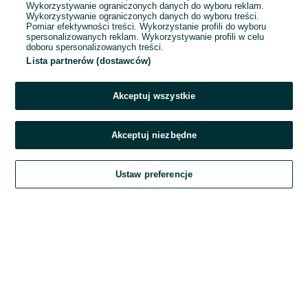
Wykorzystywanie ograniczonych danych do wyboru reklam.
Wykorzystywanie ograniczonych danych do wyboru treści.
Hasło
Pomiar efektywności treści. Wykorzystanie profili do wyboru
spersonalizowanych reklam. Wykorzystywanie profili w celu
doboru spersonalizowanych treści.
Lista partnerów (dostawców)
Nie pamiętasz hasła?
Akceptuj wszystkie
Zaloguj się
Akceptuj niezbędne
Kontynuując za pośrednictwem jednego z dostawców wskazanych powyżej,
Ustaw preferencje
akceptuję
Regulamin serwisu
OLX.pl w jego aktualnym brzmieniu.