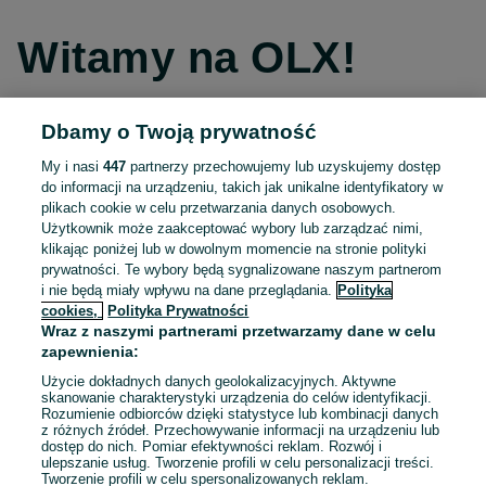
Witamy na OLX!
Dbamy o Twoją prywatność
Kontynuuj przez Facebooka
My i nasi
447
partnerzy przechowujemy lub uzyskujemy dostęp
do informacji na urządzeniu, takich jak unikalne identyfikatory w
Kontynuuj przez konto Apple
plikach cookie w celu przetwarzania danych osobowych.
Użytkownik może zaakceptować wybory lub zarządzać nimi,
klikając poniżej lub w dowolnym momencie na stronie polityki
prywatności. Te wybory będą sygnalizowane naszym partnerom
Kontynuuj przez konto Google
i nie będą miały wpływu na dane przeglądania.
Polityka
cookies,
Polityka Prywatności
Wraz z naszymi partnerami przetwarzamy dane w celu
LUB
zapewnienia:
Zaloguj się
Załóż konto
Użycie dokładnych danych geolokalizacyjnych. Aktywne
skanowanie charakterystyki urządzenia do celów identyfikacji.
Rozumienie odbiorców dzięki statystyce lub kombinacji danych
E-mail
z różnych źródeł. Przechowywanie informacji na urządzeniu lub
dostęp do nich. Pomiar efektywności reklam. Rozwój i
ulepszanie usług. Tworzenie profili w celu personalizacji treści.
Tworzenie profili w celu spersonalizowanych reklam.