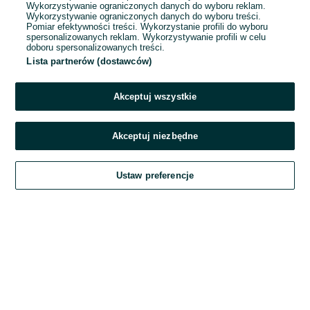
Wykorzystywanie ograniczonych danych do wyboru reklam.
Wykorzystywanie ograniczonych danych do wyboru treści.
Hasło
Pomiar efektywności treści. Wykorzystanie profili do wyboru
spersonalizowanych reklam. Wykorzystywanie profili w celu
doboru spersonalizowanych treści.
Lista partnerów (dostawców)
Nie pamiętasz hasła?
Akceptuj wszystkie
Zaloguj się
Akceptuj niezbędne
Kontynuując za pośrednictwem jednego z dostawców wskazanych powyżej,
Ustaw preferencje
akceptuję
Regulamin serwisu
OLX.pl w jego aktualnym brzmieniu.