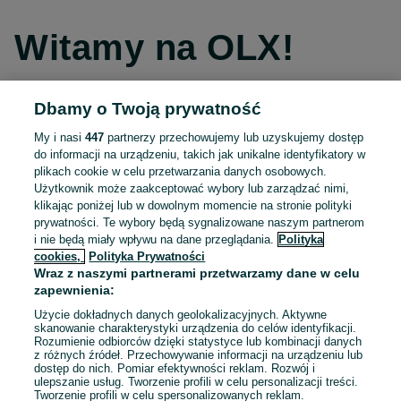
Witamy na OLX!
Dbamy o Twoją prywatność
Kontynuuj przez Facebooka
My i nasi
447
partnerzy przechowujemy lub uzyskujemy dostęp
do informacji na urządzeniu, takich jak unikalne identyfikatory w
Kontynuuj przez konto Apple
plikach cookie w celu przetwarzania danych osobowych.
Użytkownik może zaakceptować wybory lub zarządzać nimi,
klikając poniżej lub w dowolnym momencie na stronie polityki
prywatności. Te wybory będą sygnalizowane naszym partnerom
Kontynuuj przez konto Google
i nie będą miały wpływu na dane przeglądania.
Polityka
cookies,
Polityka Prywatności
Wraz z naszymi partnerami przetwarzamy dane w celu
LUB
zapewnienia:
Zaloguj się
Załóż konto
Użycie dokładnych danych geolokalizacyjnych. Aktywne
skanowanie charakterystyki urządzenia do celów identyfikacji.
Rozumienie odbiorców dzięki statystyce lub kombinacji danych
E-mail
z różnych źródeł. Przechowywanie informacji na urządzeniu lub
dostęp do nich. Pomiar efektywności reklam. Rozwój i
ulepszanie usług. Tworzenie profili w celu personalizacji treści.
Tworzenie profili w celu spersonalizowanych reklam.