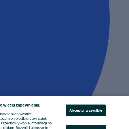
e w celu zapewnienia:
Akceptuj wszystkie
ktywne skanowanie
. Rozumienie odbiorców dzięki
ł. Przechowywanie informacji na
i reklam. Rozwój i ulepszanie