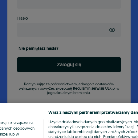
Hasło
Nie pamiętasz hasła?
Zaloguj się
Kontynuując za pośrednictwem jednego z dostawców
wskazanych powyżej, akceptuję
Regulamin serwisu
OLX.pl w
jego aktualnym brzmieniu.
Wraz z naszymi partnerami przetwarzamy dan
Użycie dokładnych danych geolokalizacyjnych. A
cji na urządzeniu,
charakterystyki urządzenia do celów identyfikacji
ia danych osobowych.
statystyce lub kombinacji danych z różnych źróde
niżej lub w
urządzeniu lub dostęp do nich. Pomiar efektywnośc