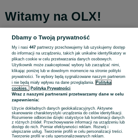
Witamy na OLX!
Dbamy o Twoją prywatność
Kontynuuj przez Facebooka
My i nasi
447
partnerzy przechowujemy lub uzyskujemy dostęp
do informacji na urządzeniu, takich jak unikalne identyfikatory w
Kontynuuj przez konto Apple
plikach cookie w celu przetwarzania danych osobowych.
Użytkownik może zaakceptować wybory lub zarządzać nimi,
klikając poniżej lub w dowolnym momencie na stronie polityki
prywatności. Te wybory będą sygnalizowane naszym partnerom
Kontynuuj przez konto Google
i nie będą miały wpływu na dane przeglądania.
Polityka
cookies,
Polityka Prywatności
Wraz z naszymi partnerami przetwarzamy dane w celu
LUB
zapewnienia:
Zaloguj się
Załóż konto
Użycie dokładnych danych geolokalizacyjnych. Aktywne
skanowanie charakterystyki urządzenia do celów identyfikacji.
Rozumienie odbiorców dzięki statystyce lub kombinacji danych
E-mail
z różnych źródeł. Przechowywanie informacji na urządzeniu lub
dostęp do nich. Pomiar efektywności reklam. Rozwój i
ulepszanie usług. Tworzenie profili w celu personalizacji treści.
Tworzenie profili w celu spersonalizowanych reklam.