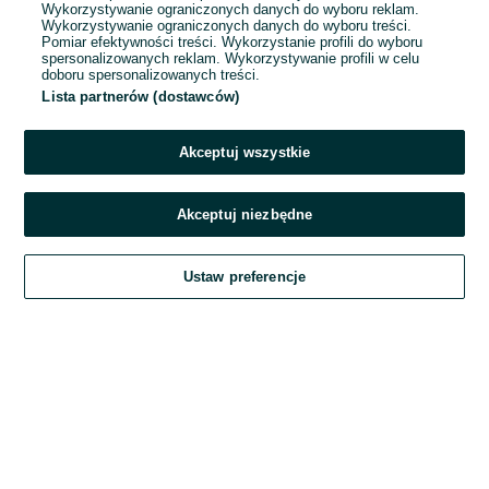
Wykorzystywanie ograniczonych danych do wyboru reklam.
Wykorzystywanie ograniczonych danych do wyboru treści.
Hasło
Pomiar efektywności treści. Wykorzystanie profili do wyboru
spersonalizowanych reklam. Wykorzystywanie profili w celu
doboru spersonalizowanych treści.
Lista partnerów (dostawców)
Nie pamiętasz hasła?
Akceptuj wszystkie
Zaloguj się
Akceptuj niezbędne
Kontynuując za pośrednictwem jednego z dostawców wskazanych powyżej,
Ustaw preferencje
akceptuję
Regulamin serwisu
OLX.pl w jego aktualnym brzmieniu.