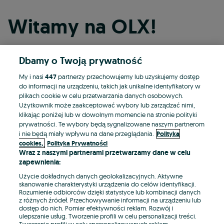
Witamy na OLX!
Dbamy o Twoją prywatność
Kontynuuj przez Facebooka
My i nasi
447
partnerzy przechowujemy lub uzyskujemy dostęp
do informacji na urządzeniu, takich jak unikalne identyfikatory w
Kontynuuj przez konto Apple
plikach cookie w celu przetwarzania danych osobowych.
Użytkownik może zaakceptować wybory lub zarządzać nimi,
klikając poniżej lub w dowolnym momencie na stronie polityki
prywatności. Te wybory będą sygnalizowane naszym partnerom
Kontynuuj przez konto Google
i nie będą miały wpływu na dane przeglądania.
Polityka
cookies,
Polityka Prywatności
Wraz z naszymi partnerami przetwarzamy dane w celu
LUB
zapewnienia:
Zaloguj się
Załóż konto
Użycie dokładnych danych geolokalizacyjnych. Aktywne
skanowanie charakterystyki urządzenia do celów identyfikacji.
Rozumienie odbiorców dzięki statystyce lub kombinacji danych
E-mail
z różnych źródeł. Przechowywanie informacji na urządzeniu lub
dostęp do nich. Pomiar efektywności reklam. Rozwój i
ulepszanie usług. Tworzenie profili w celu personalizacji treści.
Tworzenie profili w celu spersonalizowanych reklam.