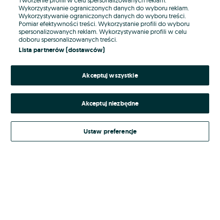
Wykorzystywanie ograniczonych danych do wyboru reklam.
Wykorzystywanie ograniczonych danych do wyboru treści.
Hasło
Pomiar efektywności treści. Wykorzystanie profili do wyboru
spersonalizowanych reklam. Wykorzystywanie profili w celu
doboru spersonalizowanych treści.
Lista partnerów (dostawców)
Nie pamiętasz hasła?
Akceptuj wszystkie
Zaloguj się
Akceptuj niezbędne
Kontynuując za pośrednictwem jednego z dostawców wskazanych powyżej,
akceptuję
Regulamin serwisu
OLX.pl w jego aktualnym brzmieniu.
Ustaw preferencje