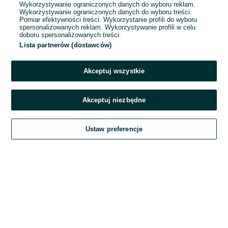
Wykorzystywanie ograniczonych danych do wyboru reklam.
Wykorzystywanie ograniczonych danych do wyboru treści.
Hasło
Pomiar efektywności treści. Wykorzystanie profili do wyboru
spersonalizowanych reklam. Wykorzystywanie profili w celu
doboru spersonalizowanych treści.
Lista partnerów (dostawców)
Nie pamiętasz hasła?
Akceptuj wszystkie
Zaloguj się
Akceptuj niezbędne
Kontynuując za pośrednictwem jednego z dostawców wskazanych powyżej,
Ustaw preferencje
akceptuję
Regulamin serwisu
OLX.pl w jego aktualnym brzmieniu.