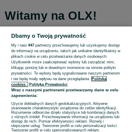
Witamy na OLX!
Dbamy o Twoją prywatność
Kontynuuj przez Facebooka
My i nasi
447
partnerzy przechowujemy lub uzyskujemy dostęp
do informacji na urządzeniu, takich jak unikalne identyfikatory w
Kontynuuj przez konto Apple
plikach cookie w celu przetwarzania danych osobowych.
Użytkownik może zaakceptować wybory lub zarządzać nimi,
klikając poniżej lub w dowolnym momencie na stronie polityki
prywatności. Te wybory będą sygnalizowane naszym partnerom
Kontynuuj przez konto Google
i nie będą miały wpływu na dane przeglądania.
Polityka
cookies,
Polityka Prywatności
Wraz z naszymi partnerami przetwarzamy dane w celu
LUB
zapewnienia:
Zaloguj się
Załóż konto
Użycie dokładnych danych geolokalizacyjnych. Aktywne
skanowanie charakterystyki urządzenia do celów identyfikacji.
Rozumienie odbiorców dzięki statystyce lub kombinacji danych
E-mail
z różnych źródeł. Przechowywanie informacji na urządzeniu lub
dostęp do nich. Pomiar efektywności reklam. Rozwój i
ulepszanie usług. Tworzenie profili w celu personalizacji treści.
Tworzenie profili w celu spersonalizowanych reklam.