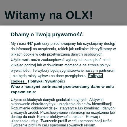
Witamy na OLX!
Dbamy o Twoją prywatność
Kontynuuj przez Facebooka
My i nasi
447
partnerzy przechowujemy lub uzyskujemy dostęp
do informacji na urządzeniu, takich jak unikalne identyfikatory w
Kontynuuj przez konto Apple
plikach cookie w celu przetwarzania danych osobowych.
Użytkownik może zaakceptować wybory lub zarządzać nimi,
klikając poniżej lub w dowolnym momencie na stronie polityki
prywatności. Te wybory będą sygnalizowane naszym partnerom
Kontynuuj przez konto Google
i nie będą miały wpływu na dane przeglądania.
Polityka
cookies,
Polityka Prywatności
Wraz z naszymi partnerami przetwarzamy dane w celu
LUB
zapewnienia:
Zaloguj się
Załóż konto
Użycie dokładnych danych geolokalizacyjnych. Aktywne
skanowanie charakterystyki urządzenia do celów identyfikacji.
Rozumienie odbiorców dzięki statystyce lub kombinacji danych
E-mail
z różnych źródeł. Przechowywanie informacji na urządzeniu lub
dostęp do nich. Pomiar efektywności reklam. Rozwój i
ulepszanie usług. Tworzenie profili w celu personalizacji treści.
Tworzenie profili w celu spersonalizowanych reklam.