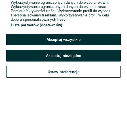
Wykorzystywanie ograniczonych danych do wyboru reklam.
Wykorzystywanie ograniczonych danych do wyboru treści.
Hasło
Pomiar efektywności treści. Wykorzystanie profili do wyboru
spersonalizowanych reklam. Wykorzystywanie profili w celu
doboru spersonalizowanych treści.
Lista partnerów (dostawców)
Nie pamiętasz hasła?
Akceptuj wszystkie
Zaloguj się
Akceptuj niezbędne
Kontynuując za pośrednictwem jednego z dostawców wskazanych powyżej,
Ustaw preferencje
akceptuję
Regulamin serwisu
OLX.pl w jego aktualnym brzmieniu.