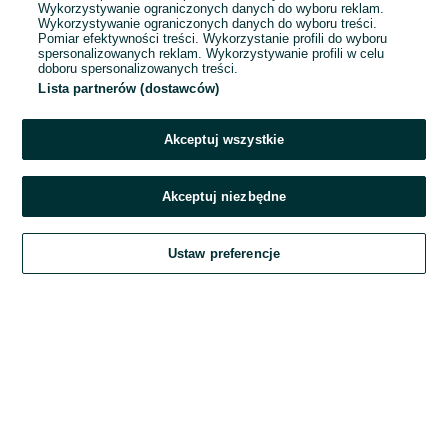
Wykorzystywanie ograniczonych danych do wyboru reklam.
Wykorzystywanie ograniczonych danych do wyboru treści.
Hasło
Pomiar efektywności treści. Wykorzystanie profili do wyboru
spersonalizowanych reklam. Wykorzystywanie profili w celu
doboru spersonalizowanych treści.
Lista partnerów (dostawców)
Nie pamiętasz hasła?
Akceptuj wszystkie
Zaloguj się
Akceptuj niezbędne
Kontynuując za pośrednictwem jednego z dostawców wskazanych powyżej,
Ustaw preferencje
akceptuję
Regulamin serwisu
OLX.pl w jego aktualnym brzmieniu.