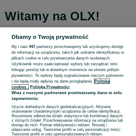
Witamy na OLX!
Dbamy o Twoją prywatność
Kontynuuj przez Facebooka
My i nasi
447
partnerzy przechowujemy lub uzyskujemy dostęp
do informacji na urządzeniu, takich jak unikalne identyfikatory w
Kontynuuj przez konto Apple
plikach cookie w celu przetwarzania danych osobowych.
Użytkownik może zaakceptować wybory lub zarządzać nimi,
klikając poniżej lub w dowolnym momencie na stronie polityki
prywatności. Te wybory będą sygnalizowane naszym partnerom
Kontynuuj przez konto Google
i nie będą miały wpływu na dane przeglądania.
Polityka
cookies,
Polityka Prywatności
Wraz z naszymi partnerami przetwarzamy dane w celu
LUB
zapewnienia:
Zaloguj się
Załóż konto
Użycie dokładnych danych geolokalizacyjnych. Aktywne
skanowanie charakterystyki urządzenia do celów identyfikacji.
Rozumienie odbiorców dzięki statystyce lub kombinacji danych
E-mail
z różnych źródeł. Przechowywanie informacji na urządzeniu lub
dostęp do nich. Pomiar efektywności reklam. Rozwój i
ulepszanie usług. Tworzenie profili w celu personalizacji treści.
Tworzenie profili w celu spersonalizowanych reklam.