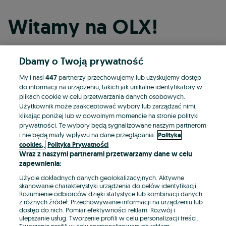
Witamy na OLX!
Dbamy o Twoją prywatność
Kontynuuj przez Facebooka
My i nasi
447
partnerzy przechowujemy lub uzyskujemy dostęp
do informacji na urządzeniu, takich jak unikalne identyfikatory w
Kontynuuj przez konto Apple
plikach cookie w celu przetwarzania danych osobowych.
Użytkownik może zaakceptować wybory lub zarządzać nimi,
klikając poniżej lub w dowolnym momencie na stronie polityki
prywatności. Te wybory będą sygnalizowane naszym partnerom
Kontynuuj przez konto Google
i nie będą miały wpływu na dane przeglądania.
Polityka
cookies,
Polityka Prywatności
Wraz z naszymi partnerami przetwarzamy dane w celu
LUB
zapewnienia:
Zaloguj się
Załóż konto
Użycie dokładnych danych geolokalizacyjnych. Aktywne
skanowanie charakterystyki urządzenia do celów identyfikacji.
Rozumienie odbiorców dzięki statystyce lub kombinacji danych
E-mail
z różnych źródeł. Przechowywanie informacji na urządzeniu lub
dostęp do nich. Pomiar efektywności reklam. Rozwój i
ulepszanie usług. Tworzenie profili w celu personalizacji treści.
Tworzenie profili w celu spersonalizowanych reklam.