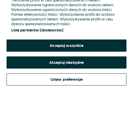
Wykorzystywanie ograniczonych danych do wyboru reklam.
Wykorzystywanie ograniczonych danych do wyboru treści.
Hasło
Pomiar efektywności treści. Wykorzystanie profili do wyboru
spersonalizowanych reklam. Wykorzystywanie profili w celu
doboru spersonalizowanych treści.
Lista partnerów (dostawców)
Nie pamiętasz hasła?
Akceptuj wszystkie
Zaloguj się
Akceptuj niezbędne
Kontynuując za pośrednictwem jednego z dostawców wskazanych powyżej,
akceptuję
Regulamin serwisu
OLX.pl w jego aktualnym brzmieniu.
Ustaw preferencje