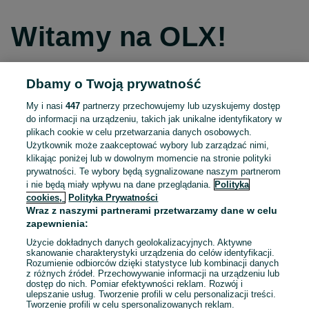
Witamy na OLX!
Dbamy o Twoją prywatność
Kontynuuj przez Facebooka
My i nasi
447
partnerzy przechowujemy lub uzyskujemy dostęp
do informacji na urządzeniu, takich jak unikalne identyfikatory w
Kontynuuj przez konto Apple
plikach cookie w celu przetwarzania danych osobowych.
Użytkownik może zaakceptować wybory lub zarządzać nimi,
klikając poniżej lub w dowolnym momencie na stronie polityki
prywatności. Te wybory będą sygnalizowane naszym partnerom
Kontynuuj przez konto Google
i nie będą miały wpływu na dane przeglądania.
Polityka
cookies,
Polityka Prywatności
Wraz z naszymi partnerami przetwarzamy dane w celu
LUB
zapewnienia:
Zaloguj się
Załóż konto
Użycie dokładnych danych geolokalizacyjnych. Aktywne
skanowanie charakterystyki urządzenia do celów identyfikacji.
Rozumienie odbiorców dzięki statystyce lub kombinacji danych
E-mail
z różnych źródeł. Przechowywanie informacji na urządzeniu lub
dostęp do nich. Pomiar efektywności reklam. Rozwój i
ulepszanie usług. Tworzenie profili w celu personalizacji treści.
Tworzenie profili w celu spersonalizowanych reklam.