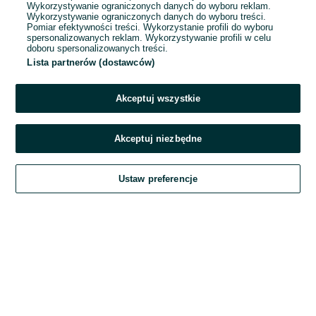
Wykorzystywanie ograniczonych danych do wyboru reklam.
Wykorzystywanie ograniczonych danych do wyboru treści.
Hasło
Pomiar efektywności treści. Wykorzystanie profili do wyboru
spersonalizowanych reklam. Wykorzystywanie profili w celu
doboru spersonalizowanych treści.
Lista partnerów (dostawców)
Nie pamiętasz hasła?
Akceptuj wszystkie
Zaloguj się
Akceptuj niezbędne
Kontynuując za pośrednictwem jednego z dostawców wskazanych powyżej,
Ustaw preferencje
akceptuję
Regulamin serwisu
OLX.pl w jego aktualnym brzmieniu.