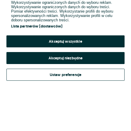
Wykorzystywanie ograniczonych danych do wyboru reklam.
Wykorzystywanie ograniczonych danych do wyboru treści.
Hasło
Pomiar efektywności treści. Wykorzystanie profili do wyboru
spersonalizowanych reklam. Wykorzystywanie profili w celu
doboru spersonalizowanych treści.
Lista partnerów (dostawców)
Nie pamiętasz hasła?
Akceptuj wszystkie
Zaloguj się
Akceptuj niezbędne
Kontynuując za pośrednictwem jednego z dostawców wskazanych powyżej,
Ustaw preferencje
Regulamin serwisu
akceptuję
OLX.pl w jego aktualnym brzmieniu.