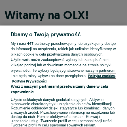
Witamy na OLX!
Dbamy o Twoją prywatność
Kontynuuj przez Facebooka
447
My i nasi
partnerzy przechowujemy lub uzyskujemy dostęp
do informacji na urządzeniu, takich jak unikalne identyfikatory w
Kontynuuj przez konto Apple
plikach cookie w celu przetwarzania danych osobowych.
Użytkownik może zaakceptować wybory lub zarządzać nimi,
klikając poniżej lub w dowolnym momencie na stronie polityki
prywatności. Te wybory będą sygnalizowane naszym partnerom
Kontynuuj przez konto Google
Polityka cookies,
i nie będą miały wpływu na dane przeglądania.
Polityka Prywatności
Wraz z naszymi partnerami przetwarzamy dane w celu
LUB
zapewnienia:
Zaloguj się
Załóż konto
Użycie dokładnych danych geolokalizacyjnych. Aktywne
skanowanie charakterystyki urządzenia do celów identyfikacji.
Rozumienie odbiorców dzięki statystyce lub kombinacji danych
E-mail
z różnych źródeł. Przechowywanie informacji na urządzeniu lub
dostęp do nich. Pomiar efektywności reklam. Rozwój i
ulepszanie usług. Tworzenie profili w celu personalizacji treści.
Tworzenie profili w celu spersonalizowanych reklam.