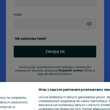
Hasło
Nie pamiętasz hasła?
Zaloguj się
Kontynuując za pośrednictwem jednego z dostawców
wskazanych powyżej, akceptuję
Regulamin serwisu
OLX.pl w
jego aktualnym brzmieniu.
Wraz z naszymi partnerami przetwarzamy dan
Użycie dokładnych danych geolokalizacyjnych. A
cji na urządzeniu,
charakterystyki urządzenia do celów identyfikacji
ia danych osobowych.
statystyce lub kombinacji danych z różnych źróde
niżej lub w
urządzeniu lub dostęp do nich. Pomiar efektywnośc