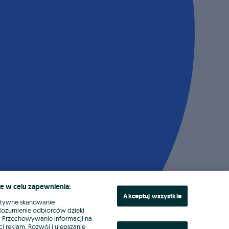
e w celu zapewnienia:
Akceptuj wszystkie
ktywne skanowanie
. Rozumienie odbiorców dzięki
ł. Przechowywanie informacji na
i reklam. Rozwój i ulepszanie