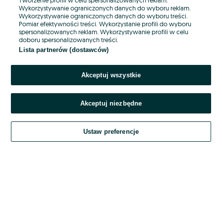
Wykorzystywanie ograniczonych danych do wyboru reklam.
Wykorzystywanie ograniczonych danych do wyboru treści.
Hasło
Pomiar efektywności treści. Wykorzystanie profili do wyboru
spersonalizowanych reklam. Wykorzystywanie profili w celu
doboru spersonalizowanych treści.
Lista partnerów (dostawców)
Nie pamiętasz hasła?
Akceptuj wszystkie
Zaloguj się
Akceptuj niezbędne
Kontynuując za pośrednictwem jednego z dostawców wskazanych powyżej,
akceptuję
OLX.pl w jego aktualnym brzmieniu.
Ustaw preferencje
Regulamin serwisu