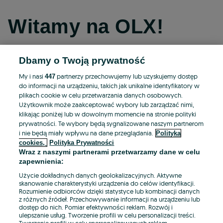
Witamy na OLX!
Dbamy o Twoją prywatność
Kontynuuj przez Facebooka
My i nasi
partnerzy przechowujemy lub uzyskujemy dostęp
447
do informacji na urządzeniu, takich jak unikalne identyfikatory w
Kontynuuj przez konto Apple
plikach cookie w celu przetwarzania danych osobowych.
Użytkownik może zaakceptować wybory lub zarządzać nimi,
klikając poniżej lub w dowolnym momencie na stronie polityki
prywatności. Te wybory będą sygnalizowane naszym partnerom
Kontynuuj przez konto Google
i nie będą miały wpływu na dane przeglądania.
Polityka
cookies,
Polityka Prywatności
Wraz z naszymi partnerami przetwarzamy dane w celu
LUB
zapewnienia:
Zaloguj się
Załóż konto
Użycie dokładnych danych geolokalizacyjnych. Aktywne
skanowanie charakterystyki urządzenia do celów identyfikacji.
Rozumienie odbiorców dzięki statystyce lub kombinacji danych
E-mail
z różnych źródeł. Przechowywanie informacji na urządzeniu lub
dostęp do nich. Pomiar efektywności reklam. Rozwój i
ulepszanie usług. Tworzenie profili w celu personalizacji treści.
Tworzenie profili w celu spersonalizowanych reklam.