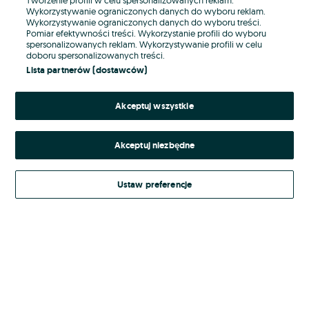
Wykorzystywanie ograniczonych danych do wyboru reklam.
Wykorzystywanie ograniczonych danych do wyboru treści.
Hasło
Pomiar efektywności treści. Wykorzystanie profili do wyboru
spersonalizowanych reklam. Wykorzystywanie profili w celu
doboru spersonalizowanych treści.
Lista partnerów (dostawców)
Nie pamiętasz hasła?
Akceptuj wszystkie
Zaloguj się
Akceptuj niezbędne
Kontynuując za pośrednictwem jednego z dostawców wskazanych powyżej,
akceptuję
Regulamin serwisu
OLX.pl w jego aktualnym brzmieniu.
Ustaw preferencje