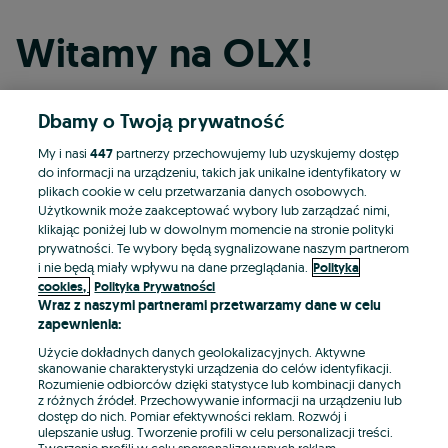
Witamy na OLX!
Dbamy o Twoją prywatność
Kontynuuj przez Facebooka
My i nasi
447
partnerzy przechowujemy lub uzyskujemy dostęp
do informacji na urządzeniu, takich jak unikalne identyfikatory w
Kontynuuj przez konto Apple
plikach cookie w celu przetwarzania danych osobowych.
Użytkownik może zaakceptować wybory lub zarządzać nimi,
klikając poniżej lub w dowolnym momencie na stronie polityki
prywatności. Te wybory będą sygnalizowane naszym partnerom
Kontynuuj przez konto Google
i nie będą miały wpływu na dane przeglądania.
Polityka
cookies,
Polityka Prywatności
Wraz z naszymi partnerami przetwarzamy dane w celu
LUB
zapewnienia:
Zaloguj się
Załóż konto
Użycie dokładnych danych geolokalizacyjnych. Aktywne
skanowanie charakterystyki urządzenia do celów identyfikacji.
Rozumienie odbiorców dzięki statystyce lub kombinacji danych
E-mail
z różnych źródeł. Przechowywanie informacji na urządzeniu lub
dostęp do nich. Pomiar efektywności reklam. Rozwój i
ulepszanie usług. Tworzenie profili w celu personalizacji treści.
Tworzenie profili w celu spersonalizowanych reklam.