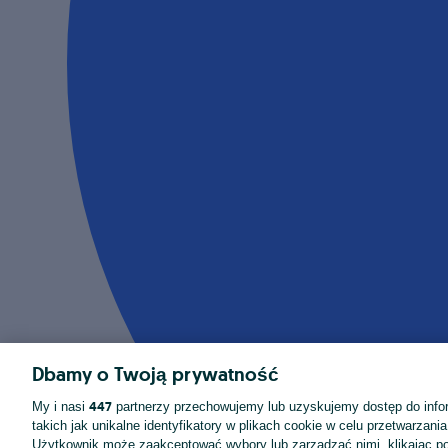
Dbamy o Twoją prywatność
447
My i nasi
partnerzy przechowujemy lub uzyskujemy dostęp do infor
takich jak unikalne identyfikatory w plikach cookie w celu przetwarzan
Użytkownik może zaakceptować wybory lub zarządzać nimi, klikając po