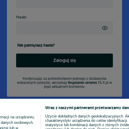
Hasło
Nie pamiętasz hasła?
Zaloguj się
Kontynuując za pośrednictwem jednego z dostawców
Regulamin serwisu
wskazanych powyżej, akceptuję
OLX.pl w
jego aktualnym brzmieniu.
Wraz z naszymi partnerami przetwarzamy dan
Użycie dokładnych danych geolokalizacyjnych. A
macji na urządzeniu,
charakterystyki urządzenia do celów identyfikacji
ia danych osobowych.
statystyce lub kombinacji danych z różnych źróde
niżej lub w