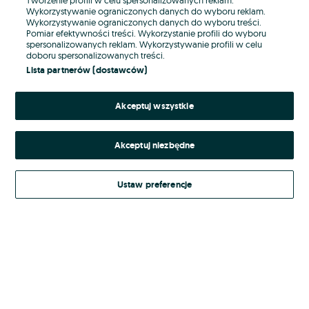
Wykorzystywanie ograniczonych danych do wyboru reklam.
Wykorzystywanie ograniczonych danych do wyboru treści.
Hasło
Pomiar efektywności treści. Wykorzystanie profili do wyboru
spersonalizowanych reklam. Wykorzystywanie profili w celu
doboru spersonalizowanych treści.
Lista partnerów (dostawców)
Nie pamiętasz hasła?
Akceptuj wszystkie
Zaloguj się
Akceptuj niezbędne
Kontynuując za pośrednictwem jednego z dostawców wskazanych powyżej,
akceptuję
Regulamin serwisu
OLX.pl w jego aktualnym brzmieniu.
Ustaw preferencje