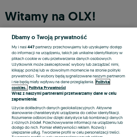
Witamy na OLX!
Dbamy o Twoją prywatność
Kontynuuj przez Facebooka
My i nasi
447
partnerzy przechowujemy lub uzyskujemy dostęp
do informacji na urządzeniu, takich jak unikalne identyfikatory w
Kontynuuj przez konto Apple
plikach cookie w celu przetwarzania danych osobowych.
Użytkownik może zaakceptować wybory lub zarządzać nimi,
klikając poniżej lub w dowolnym momencie na stronie polityki
prywatności. Te wybory będą sygnalizowane naszym partnerom
Kontynuuj przez konto Google
i nie będą miały wpływu na dane przeglądania.
Polityka
cookies,
Polityka Prywatności
Wraz z naszymi partnerami przetwarzamy dane w celu
LUB
zapewnienia:
Zaloguj się
Załóż konto
Użycie dokładnych danych geolokalizacyjnych. Aktywne
skanowanie charakterystyki urządzenia do celów identyfikacji.
Rozumienie odbiorców dzięki statystyce lub kombinacji danych
E-mail
z różnych źródeł. Przechowywanie informacji na urządzeniu lub
dostęp do nich. Pomiar efektywności reklam. Rozwój i
ulepszanie usług. Tworzenie profili w celu personalizacji treści.
Tworzenie profili w celu spersonalizowanych reklam.