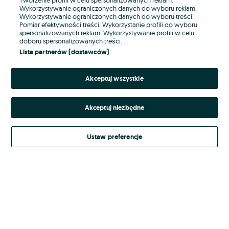
Wykorzystywanie ograniczonych danych do wyboru reklam.
Wykorzystywanie ograniczonych danych do wyboru treści.
Hasło
Pomiar efektywności treści. Wykorzystanie profili do wyboru
spersonalizowanych reklam. Wykorzystywanie profili w celu
doboru spersonalizowanych treści.
Lista partnerów (dostawców)
Nie pamiętasz hasła?
Akceptuj wszystkie
Zaloguj się
Akceptuj niezbędne
Kontynuując za pośrednictwem jednego z dostawców wskazanych powyżej,
akceptuję
Regulamin serwisu
OLX.pl w jego aktualnym brzmieniu.
Ustaw preferencje