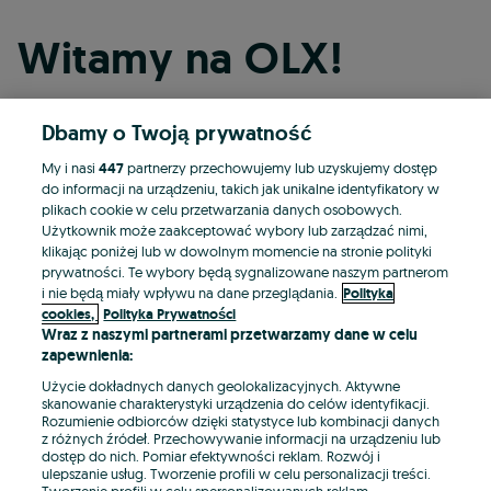
Witamy na OLX!
Dbamy o Twoją prywatność
Kontynuuj przez Facebooka
My i nasi
447
partnerzy przechowujemy lub uzyskujemy dostęp
do informacji na urządzeniu, takich jak unikalne identyfikatory w
Kontynuuj przez konto Apple
plikach cookie w celu przetwarzania danych osobowych.
Użytkownik może zaakceptować wybory lub zarządzać nimi,
klikając poniżej lub w dowolnym momencie na stronie polityki
prywatności. Te wybory będą sygnalizowane naszym partnerom
Kontynuuj przez konto Google
i nie będą miały wpływu na dane przeglądania.
Polityka
cookies,
Polityka Prywatności
Wraz z naszymi partnerami przetwarzamy dane w celu
LUB
zapewnienia:
Zaloguj się
Załóż konto
Użycie dokładnych danych geolokalizacyjnych. Aktywne
skanowanie charakterystyki urządzenia do celów identyfikacji.
Rozumienie odbiorców dzięki statystyce lub kombinacji danych
E-mail
z różnych źródeł. Przechowywanie informacji na urządzeniu lub
dostęp do nich. Pomiar efektywności reklam. Rozwój i
ulepszanie usług. Tworzenie profili w celu personalizacji treści.
Tworzenie profili w celu spersonalizowanych reklam.