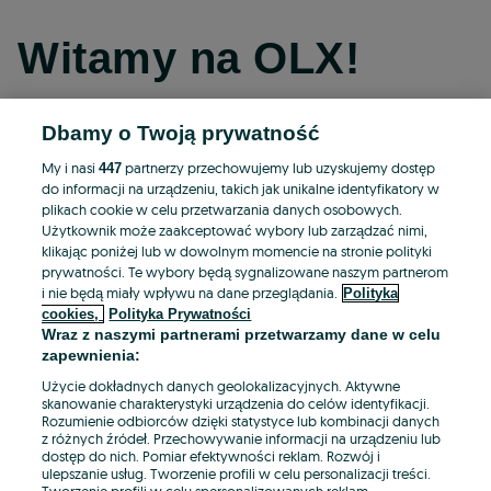
Witamy na OLX!
Dbamy o Twoją prywatność
Kontynuuj przez Facebooka
My i nasi
partnerzy przechowujemy lub uzyskujemy dostęp
447
do informacji na urządzeniu, takich jak unikalne identyfikatory w
Kontynuuj przez konto Apple
plikach cookie w celu przetwarzania danych osobowych.
Użytkownik może zaakceptować wybory lub zarządzać nimi,
klikając poniżej lub w dowolnym momencie na stronie polityki
prywatności. Te wybory będą sygnalizowane naszym partnerom
Kontynuuj przez konto Google
i nie będą miały wpływu na dane przeglądania.
Polityka
cookies,
Polityka Prywatności
Wraz z naszymi partnerami przetwarzamy dane w celu
LUB
zapewnienia:
Zaloguj się
Załóż konto
Użycie dokładnych danych geolokalizacyjnych. Aktywne
skanowanie charakterystyki urządzenia do celów identyfikacji.
Rozumienie odbiorców dzięki statystyce lub kombinacji danych
E-mail
z różnych źródeł. Przechowywanie informacji na urządzeniu lub
dostęp do nich. Pomiar efektywności reklam. Rozwój i
ulepszanie usług. Tworzenie profili w celu personalizacji treści.
Tworzenie profili w celu spersonalizowanych reklam.