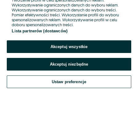
Wykorzystywanie ograniczonych danych do wyboru reklam.
Wykorzystywanie ograniczonych danych do wyboru treści.
Hasło
Pomiar efektywności treści. Wykorzystanie profili do wyboru
spersonalizowanych reklam. Wykorzystywanie profili w celu
doboru spersonalizowanych treści.
Lista partnerów (dostawców)
Nie pamiętasz hasła?
Akceptuj wszystkie
Zaloguj się
Akceptuj niezbędne
Kontynuując za pośrednictwem jednego z dostawców wskazanych powyżej,
akceptuję
OLX.pl w jego aktualnym brzmieniu.
Ustaw preferencje
Regulamin serwisu