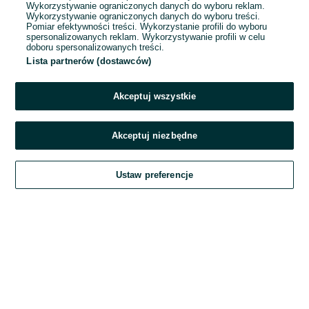
Wykorzystywanie ograniczonych danych do wyboru reklam.
Wykorzystywanie ograniczonych danych do wyboru treści.
Hasło
Pomiar efektywności treści. Wykorzystanie profili do wyboru
spersonalizowanych reklam. Wykorzystywanie profili w celu
doboru spersonalizowanych treści.
Lista partnerów (dostawców)
Nie pamiętasz hasła?
Akceptuj wszystkie
Zaloguj się
Akceptuj niezbędne
Kontynuując za pośrednictwem jednego z dostawców wskazanych powyżej,
Ustaw preferencje
akceptuję
Regulamin serwisu
OLX.pl w jego aktualnym brzmieniu.