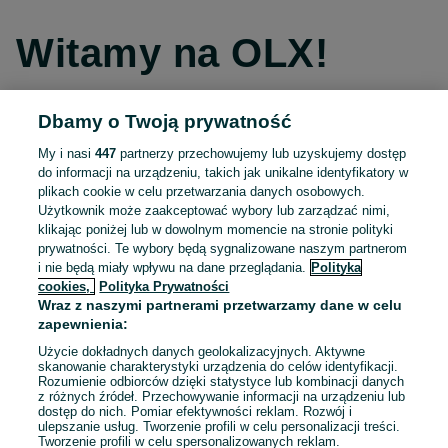
Witamy na OLX!
Dbamy o Twoją prywatność
Kontynuuj przez Facebooka
My i nasi
447
partnerzy przechowujemy lub uzyskujemy dostęp
do informacji na urządzeniu, takich jak unikalne identyfikatory w
Kontynuuj przez konto Apple
plikach cookie w celu przetwarzania danych osobowych.
Użytkownik może zaakceptować wybory lub zarządzać nimi,
klikając poniżej lub w dowolnym momencie na stronie polityki
prywatności. Te wybory będą sygnalizowane naszym partnerom
Kontynuuj przez konto Google
i nie będą miały wpływu na dane przeglądania.
Polityka
cookies,
Polityka Prywatności
Wraz z naszymi partnerami przetwarzamy dane w celu
LUB
zapewnienia:
Zaloguj się
Załóż konto
Użycie dokładnych danych geolokalizacyjnych. Aktywne
skanowanie charakterystyki urządzenia do celów identyfikacji.
Rozumienie odbiorców dzięki statystyce lub kombinacji danych
E-mail
z różnych źródeł. Przechowywanie informacji na urządzeniu lub
dostęp do nich. Pomiar efektywności reklam. Rozwój i
ulepszanie usług. Tworzenie profili w celu personalizacji treści.
Tworzenie profili w celu spersonalizowanych reklam.