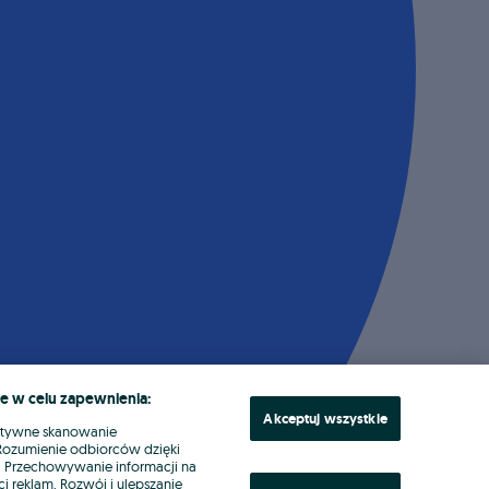
e w celu zapewnienia:
Akceptuj wszystkie
ktywne skanowanie
. Rozumienie odbiorców dzięki
ł. Przechowywanie informacji na
i reklam. Rozwój i ulepszanie