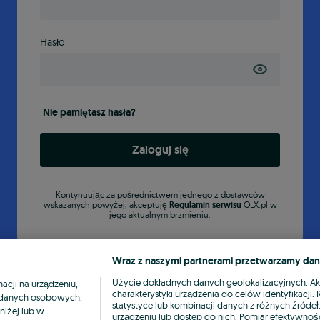
Hasło
Nie pamiętasz hasła?
Zaloguj się
Kontynuując za pośrednictwem jednego z dostawców
wskazanych powyżej, akceptuję
Regulamin serwisu
OLX.pl w
jego aktualnym brzmieniu.
Wraz z naszymi partnerami przetwarzamy dan
Użycie dokładnych danych geolokalizacyjnych. A
cji na urządzeniu,
charakterystyki urządzenia do celów identyfikacji
ia danych osobowych.
statystyce lub kombinacji danych z różnych źróde
niżej lub w
urządzeniu lub dostęp do nich. Pomiar efektywnośc