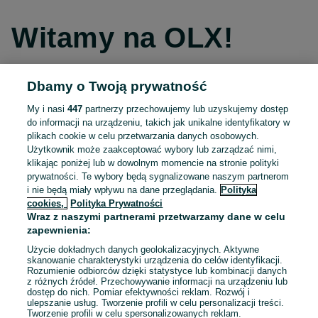
Witamy na OLX!
Dbamy o Twoją prywatność
Kontynuuj przez Facebooka
My i nasi
447
partnerzy przechowujemy lub uzyskujemy dostęp
do informacji na urządzeniu, takich jak unikalne identyfikatory w
Kontynuuj przez konto Apple
plikach cookie w celu przetwarzania danych osobowych.
Użytkownik może zaakceptować wybory lub zarządzać nimi,
klikając poniżej lub w dowolnym momencie na stronie polityki
prywatności. Te wybory będą sygnalizowane naszym partnerom
Kontynuuj przez konto Google
i nie będą miały wpływu na dane przeglądania.
Polityka
cookies,
Polityka Prywatności
Wraz z naszymi partnerami przetwarzamy dane w celu
LUB
zapewnienia:
Zaloguj się
Załóż konto
Użycie dokładnych danych geolokalizacyjnych. Aktywne
skanowanie charakterystyki urządzenia do celów identyfikacji.
Rozumienie odbiorców dzięki statystyce lub kombinacji danych
E-mail
z różnych źródeł. Przechowywanie informacji na urządzeniu lub
dostęp do nich. Pomiar efektywności reklam. Rozwój i
ulepszanie usług. Tworzenie profili w celu personalizacji treści.
Tworzenie profili w celu spersonalizowanych reklam.