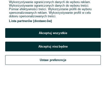
Wykorzystywanie ograniczonych danych do wyboru reklam.
Wykorzystywanie ograniczonych danych do wyboru treści.
Hasło
Pomiar efektywności treści. Wykorzystanie profili do wyboru
spersonalizowanych reklam. Wykorzystywanie profili w celu
doboru spersonalizowanych treści.
Lista partnerów (dostawców)
Nie pamiętasz hasła?
Akceptuj wszystkie
Zaloguj się
Akceptuj niezbędne
Kontynuując za pośrednictwem jednego z dostawców wskazanych powyżej,
Ustaw preferencje
akceptuję
Regulamin serwisu
OLX.pl w jego aktualnym brzmieniu.