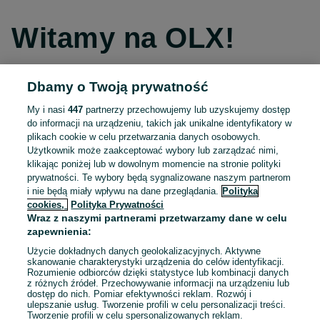
Witamy na OLX!
Dbamy o Twoją prywatność
Kontynuuj przez Facebooka
My i nasi
447
partnerzy przechowujemy lub uzyskujemy dostęp
do informacji na urządzeniu, takich jak unikalne identyfikatory w
Kontynuuj przez konto Apple
plikach cookie w celu przetwarzania danych osobowych.
Użytkownik może zaakceptować wybory lub zarządzać nimi,
klikając poniżej lub w dowolnym momencie na stronie polityki
prywatności. Te wybory będą sygnalizowane naszym partnerom
Kontynuuj przez konto Google
i nie będą miały wpływu na dane przeglądania.
Polityka
cookies,
Polityka Prywatności
Wraz z naszymi partnerami przetwarzamy dane w celu
LUB
zapewnienia:
Zaloguj się
Załóż konto
Użycie dokładnych danych geolokalizacyjnych. Aktywne
skanowanie charakterystyki urządzenia do celów identyfikacji.
Rozumienie odbiorców dzięki statystyce lub kombinacji danych
E-mail
z różnych źródeł. Przechowywanie informacji na urządzeniu lub
dostęp do nich. Pomiar efektywności reklam. Rozwój i
ulepszanie usług. Tworzenie profili w celu personalizacji treści.
Tworzenie profili w celu spersonalizowanych reklam.