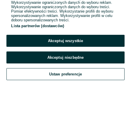
Wykorzystywanie ograniczonych danych do wyboru reklam.
Wykorzystywanie ograniczonych danych do wyboru treści.
Hasło
Pomiar efektywności treści. Wykorzystanie profili do wyboru
spersonalizowanych reklam. Wykorzystywanie profili w celu
doboru spersonalizowanych treści.
Lista partnerów (dostawców)
Nie pamiętasz hasła?
Akceptuj wszystkie
Zaloguj się
Akceptuj niezbędne
Kontynuując za pośrednictwem jednego z dostawców wskazanych powyżej,
Ustaw preferencje
akceptuję
Regulamin serwisu
OLX.pl w jego aktualnym brzmieniu.