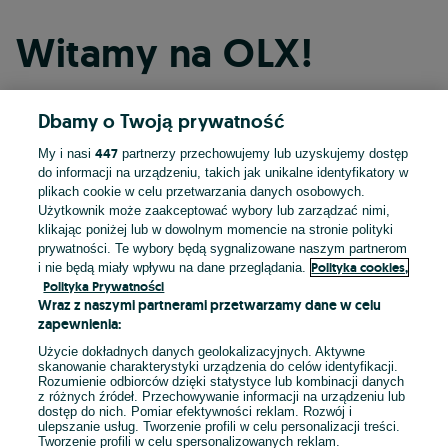
Witamy na OLX!
Dbamy o Twoją prywatność
Kontynuuj przez Facebooka
447
My i nasi
partnerzy przechowujemy lub uzyskujemy dostęp
do informacji na urządzeniu, takich jak unikalne identyfikatory w
Kontynuuj przez konto Apple
plikach cookie w celu przetwarzania danych osobowych.
Użytkownik może zaakceptować wybory lub zarządzać nimi,
klikając poniżej lub w dowolnym momencie na stronie polityki
prywatności. Te wybory będą sygnalizowane naszym partnerom
Kontynuuj przez konto Google
Polityka cookies,
i nie będą miały wpływu na dane przeglądania.
Polityka Prywatności
Wraz z naszymi partnerami przetwarzamy dane w celu
LUB
zapewnienia:
Zaloguj się
Załóż konto
Użycie dokładnych danych geolokalizacyjnych. Aktywne
skanowanie charakterystyki urządzenia do celów identyfikacji.
Rozumienie odbiorców dzięki statystyce lub kombinacji danych
E-mail
z różnych źródeł. Przechowywanie informacji na urządzeniu lub
dostęp do nich. Pomiar efektywności reklam. Rozwój i
ulepszanie usług. Tworzenie profili w celu personalizacji treści.
Tworzenie profili w celu spersonalizowanych reklam.