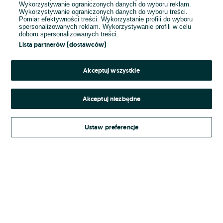
Wykorzystywanie ograniczonych danych do wyboru reklam.
Wykorzystywanie ograniczonych danych do wyboru treści.
Hasło
Pomiar efektywności treści. Wykorzystanie profili do wyboru
spersonalizowanych reklam. Wykorzystywanie profili w celu
doboru spersonalizowanych treści.
Lista partnerów (dostawców)
Nie pamiętasz hasła?
Akceptuj wszystkie
Zaloguj się
Akceptuj niezbędne
Kontynuując za pośrednictwem jednego z dostawców wskazanych powyżej,
Ustaw preferencje
Regulamin serwisu
akceptuję
OLX.pl w jego aktualnym brzmieniu.