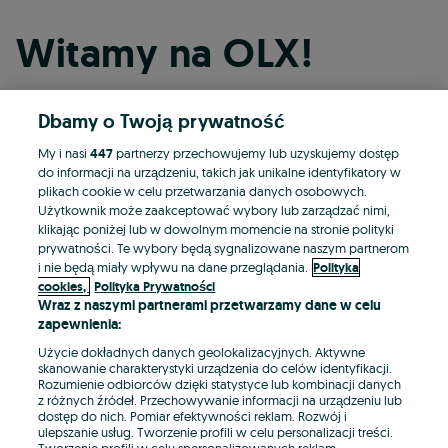
Witamy na OLX!
Dbamy o Twoją prywatność
Kontynuuj przez Facebooka
My i nasi
447
partnerzy przechowujemy lub uzyskujemy dostęp
do informacji na urządzeniu, takich jak unikalne identyfikatory w
Kontynuuj przez konto Apple
plikach cookie w celu przetwarzania danych osobowych.
Użytkownik może zaakceptować wybory lub zarządzać nimi,
klikając poniżej lub w dowolnym momencie na stronie polityki
prywatności. Te wybory będą sygnalizowane naszym partnerom
Kontynuuj przez konto Google
i nie będą miały wpływu na dane przeglądania.
Polityka
cookies,
Polityka Prywatności
Wraz z naszymi partnerami przetwarzamy dane w celu
LUB
zapewnienia:
Zaloguj się
Załóż konto
Użycie dokładnych danych geolokalizacyjnych. Aktywne
skanowanie charakterystyki urządzenia do celów identyfikacji.
Rozumienie odbiorców dzięki statystyce lub kombinacji danych
E-mail
z różnych źródeł. Przechowywanie informacji na urządzeniu lub
dostęp do nich. Pomiar efektywności reklam. Rozwój i
ulepszanie usług. Tworzenie profili w celu personalizacji treści.
Tworzenie profili w celu spersonalizowanych reklam.