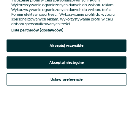
Wykorzystywanie ograniczonych danych do wyboru reklam.
Wykorzystywanie ograniczonych danych do wyboru treści.
Hasło
Pomiar efektywności treści. Wykorzystanie profili do wyboru
spersonalizowanych reklam. Wykorzystywanie profili w celu
doboru spersonalizowanych treści.
Lista partnerów (dostawców)
Nie pamiętasz hasła?
Akceptuj wszystkie
Zaloguj się
Akceptuj niezbędne
Kontynuując za pośrednictwem jednego z dostawców wskazanych powyżej,
akceptuję
Regulamin serwisu
OLX.pl w jego aktualnym brzmieniu.
Ustaw preferencje