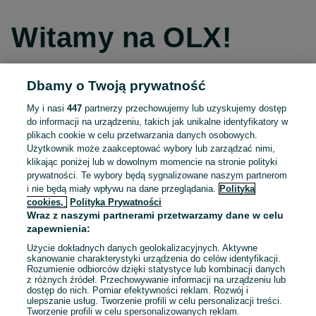
Witamy na OLX!
Dbamy o Twoją prywatność
Kontynuuj przez Facebooka
My i nasi
447
partnerzy przechowujemy lub uzyskujemy dostęp
do informacji na urządzeniu, takich jak unikalne identyfikatory w
Kontynuuj przez konto Apple
plikach cookie w celu przetwarzania danych osobowych.
Użytkownik może zaakceptować wybory lub zarządzać nimi,
klikając poniżej lub w dowolnym momencie na stronie polityki
prywatności. Te wybory będą sygnalizowane naszym partnerom
Kontynuuj przez konto Google
i nie będą miały wpływu na dane przeglądania.
Polityka
cookies,
Polityka Prywatności
Wraz z naszymi partnerami przetwarzamy dane w celu
LUB
zapewnienia:
Zaloguj się
Załóż konto
Użycie dokładnych danych geolokalizacyjnych. Aktywne
skanowanie charakterystyki urządzenia do celów identyfikacji.
Rozumienie odbiorców dzięki statystyce lub kombinacji danych
E-mail
z różnych źródeł. Przechowywanie informacji na urządzeniu lub
dostęp do nich. Pomiar efektywności reklam. Rozwój i
ulepszanie usług. Tworzenie profili w celu personalizacji treści.
Tworzenie profili w celu spersonalizowanych reklam.