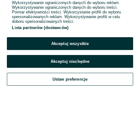
Wykorzystywanie ograniczonych danych do wyboru reklam.
Wykorzystywanie ograniczonych danych do wyboru treści.
Hasło
Pomiar efektywności treści. Wykorzystanie profili do wyboru
spersonalizowanych reklam. Wykorzystywanie profili w celu
doboru spersonalizowanych treści.
Lista partnerów (dostawców)
Nie pamiętasz hasła?
Akceptuj wszystkie
Zaloguj się
Akceptuj niezbędne
Kontynuując za pośrednictwem jednego z dostawców wskazanych powyżej,
Ustaw preferencje
akceptuję
Regulamin serwisu
OLX.pl w jego aktualnym brzmieniu.