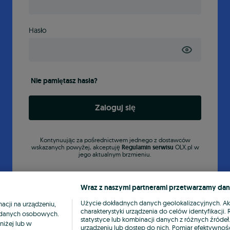
Hasło
Nie pamiętasz hasła?
Zaloguj się
Kontynuując za pośrednictwem jednego z dostawców
wskazanych powyżej, akceptuję
Regulamin serwisu
OLX.pl w
jego aktualnym brzmieniu.
Wraz z naszymi partnerami przetwarzamy dan
Użycie dokładnych danych geolokalizacyjnych. A
cji na urządzeniu,
charakterystyki urządzenia do celów identyfikacji
ia danych osobowych.
statystyce lub kombinacji danych z różnych źróde
niżej lub w
urządzeniu lub dostęp do nich. Pomiar efektywnośc