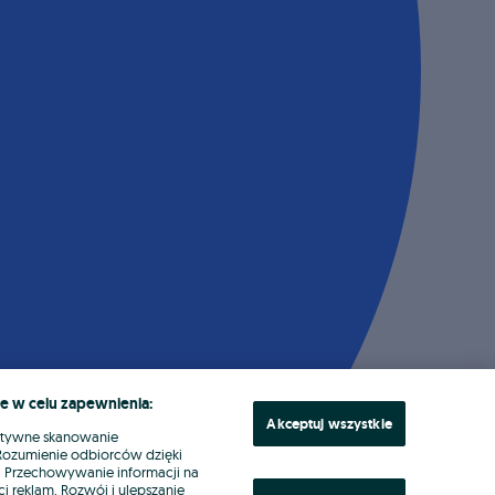
e w celu zapewnienia:
Akceptuj wszystkie
ktywne skanowanie
. Rozumienie odbiorców dzięki
ł. Przechowywanie informacji na
i reklam. Rozwój i ulepszanie