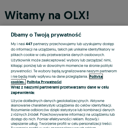
Witamy na OLX!
Dbamy o Twoją prywatność
Kontynuuj przez Facebooka
My i nasi
447
partnerzy przechowujemy lub uzyskujemy dostęp
do informacji na urządzeniu, takich jak unikalne identyfikatory w
Kontynuuj przez konto Apple
plikach cookie w celu przetwarzania danych osobowych.
Użytkownik może zaakceptować wybory lub zarządzać nimi,
klikając poniżej lub w dowolnym momencie na stronie polityki
prywatności. Te wybory będą sygnalizowane naszym partnerom
Kontynuuj przez konto Google
i nie będą miały wpływu na dane przeglądania.
Polityka
cookies,
Polityka Prywatności
Wraz z naszymi partnerami przetwarzamy dane w celu
LUB
zapewnienia:
Zaloguj się
Załóż konto
Użycie dokładnych danych geolokalizacyjnych. Aktywne
skanowanie charakterystyki urządzenia do celów identyfikacji.
Rozumienie odbiorców dzięki statystyce lub kombinacji danych
E-mail
z różnych źródeł. Przechowywanie informacji na urządzeniu lub
dostęp do nich. Pomiar efektywności reklam. Rozwój i
ulepszanie usług. Tworzenie profili w celu personalizacji treści.
Tworzenie profili w celu spersonalizowanych reklam.