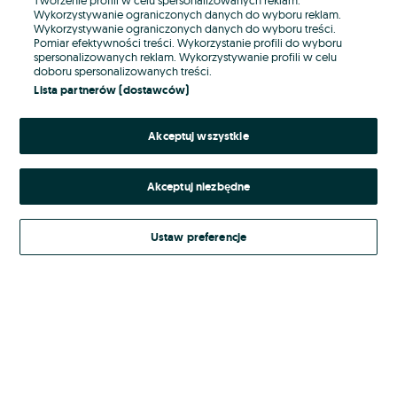
Wykorzystywanie ograniczonych danych do wyboru reklam.
Wykorzystywanie ograniczonych danych do wyboru treści.
Hasło
Pomiar efektywności treści. Wykorzystanie profili do wyboru
spersonalizowanych reklam. Wykorzystywanie profili w celu
doboru spersonalizowanych treści.
Lista partnerów (dostawców)
Nie pamiętasz hasła?
Akceptuj wszystkie
Zaloguj się
Akceptuj niezbędne
Kontynuując za pośrednictwem jednego z dostawców wskazanych powyżej,
akceptuję
Regulamin serwisu
OLX.pl w jego aktualnym brzmieniu.
Ustaw preferencje