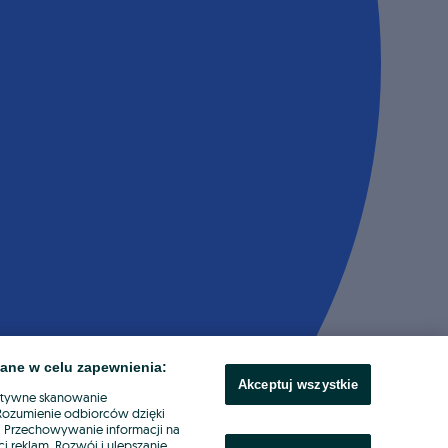
ane w celu zapewnienia:
Akceptuj wszystkie
ktywne skanowanie
. Rozumienie odbiorców dzięki
ł. Przechowywanie informacji na
i reklam. Rozwój i ulepszanie