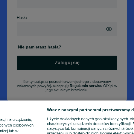
Hasło
Nie pamiętasz hasła?
Zaloguj się
Kontynuując za pośrednictwem jednego z dostawców
wskazanych powyżej, akceptuję
OLX.pl w
Regulamin serwisu
jego aktualnym brzmieniu.
Wraz z naszymi partnerami przetwarzamy d
Użycie dokładnych danych geolokalizacyjnych. A
cji na urządzeniu,
charakterystyki urządzenia do celów identyfikacji
ia danych osobowych.
statystyce lub kombinacji danych z różnych źróde
niżej lub w
urządzeniu lub dostęp do nich. Pomiar efektywnośc