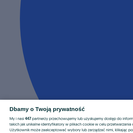
Dbamy o Twoją prywatność
My i nasi
partnerzy przechowujemy lub uzyskujemy dostęp do informa
447
takich jak unikalne identyfikatory w plikach cookie w celu przetwarzan
Użytkownik może zaakceptować wybory lub zarządzać nimi, klikając po