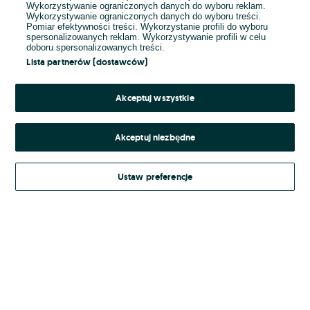
Wykorzystywanie ograniczonych danych do wyboru reklam.
Wykorzystywanie ograniczonych danych do wyboru treści.
Hasło
Pomiar efektywności treści. Wykorzystanie profili do wyboru
spersonalizowanych reklam. Wykorzystywanie profili w celu
doboru spersonalizowanych treści.
Lista partnerów (dostawców)
Nie pamiętasz hasła?
Akceptuj wszystkie
Zaloguj się
Akceptuj niezbędne
Kontynuując za pośrednictwem jednego z dostawców wskazanych powyżej,
Ustaw preferencje
Regulamin serwisu
akceptuję
OLX.pl w jego aktualnym brzmieniu.