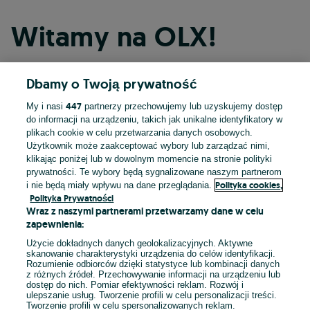
Witamy na OLX!
Dbamy o Twoją prywatność
Kontynuuj przez Facebooka
447
My i nasi
partnerzy przechowujemy lub uzyskujemy dostęp
do informacji na urządzeniu, takich jak unikalne identyfikatory w
Kontynuuj przez konto Apple
plikach cookie w celu przetwarzania danych osobowych.
Użytkownik może zaakceptować wybory lub zarządzać nimi,
klikając poniżej lub w dowolnym momencie na stronie polityki
prywatności. Te wybory będą sygnalizowane naszym partnerom
Kontynuuj przez konto Google
Polityka cookies,
i nie będą miały wpływu na dane przeglądania.
Polityka Prywatności
Wraz z naszymi partnerami przetwarzamy dane w celu
LUB
zapewnienia:
Zaloguj się
Załóż konto
Użycie dokładnych danych geolokalizacyjnych. Aktywne
skanowanie charakterystyki urządzenia do celów identyfikacji.
Rozumienie odbiorców dzięki statystyce lub kombinacji danych
E-mail
z różnych źródeł. Przechowywanie informacji na urządzeniu lub
dostęp do nich. Pomiar efektywności reklam. Rozwój i
ulepszanie usług. Tworzenie profili w celu personalizacji treści.
Tworzenie profili w celu spersonalizowanych reklam.