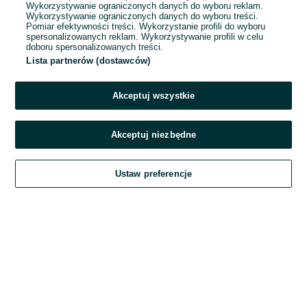
Wykorzystywanie ograniczonych danych do wyboru reklam.
Wykorzystywanie ograniczonych danych do wyboru treści.
Hasło
Pomiar efektywności treści. Wykorzystanie profili do wyboru
spersonalizowanych reklam. Wykorzystywanie profili w celu
doboru spersonalizowanych treści.
Lista partnerów (dostawców)
Nie pamiętasz hasła?
Akceptuj wszystkie
Zaloguj się
Akceptuj niezbędne
Kontynuując za pośrednictwem jednego z dostawców wskazanych powyżej,
Ustaw preferencje
akceptuję
Regulamin serwisu
OLX.pl w jego aktualnym brzmieniu.