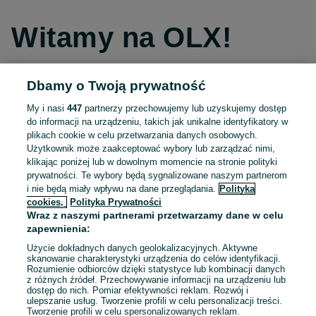
Witamy na OLX!
Dbamy o Twoją prywatność
Kontynuuj przez Facebooka
My i nasi
447
partnerzy przechowujemy lub uzyskujemy dostęp
do informacji na urządzeniu, takich jak unikalne identyfikatory w
Kontynuuj przez konto Apple
plikach cookie w celu przetwarzania danych osobowych.
Użytkownik może zaakceptować wybory lub zarządzać nimi,
klikając poniżej lub w dowolnym momencie na stronie polityki
prywatności. Te wybory będą sygnalizowane naszym partnerom
Kontynuuj przez konto Google
i nie będą miały wpływu na dane przeglądania.
Polityka
cookies,
Polityka Prywatności
Wraz z naszymi partnerami przetwarzamy dane w celu
LUB
zapewnienia:
Zaloguj się
Załóż konto
Użycie dokładnych danych geolokalizacyjnych. Aktywne
skanowanie charakterystyki urządzenia do celów identyfikacji.
Rozumienie odbiorców dzięki statystyce lub kombinacji danych
E-mail
z różnych źródeł. Przechowywanie informacji na urządzeniu lub
dostęp do nich. Pomiar efektywności reklam. Rozwój i
ulepszanie usług. Tworzenie profili w celu personalizacji treści.
Tworzenie profili w celu spersonalizowanych reklam.